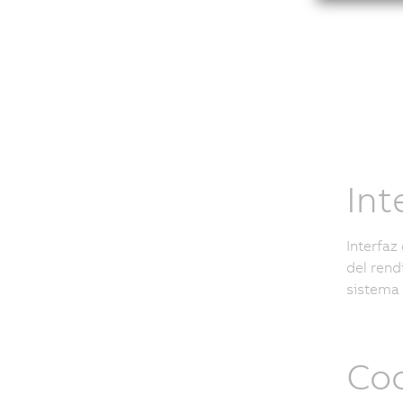
Int
Interfaz
del rend
sistema
Coo