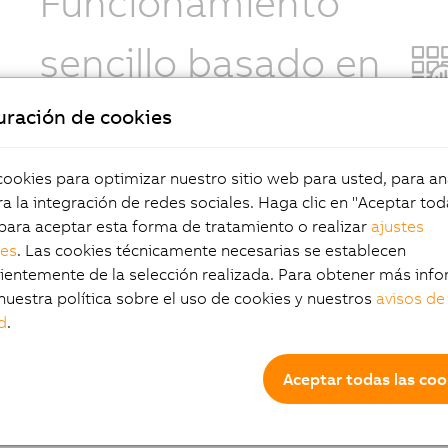
Funcionamiento
sencillo basado en
recetas
uración de cookies
Ahora, el fabricante puede crear fácilmente
okies para optimizar nuestro sitio web para usted, para aná
una receta completa para la distribución
a la integración de redes sociales. Haga clic en "Aceptar tod
prevista. El desarrollador selecciona la
para aceptar esta forma de tratamiento o realizar
ajustes
disposición de las máquinas, las estaciones
les
. Las cookies técnicamente necesarias se establecen
de proceso y las secuencias de lanzaderas
entemente de la selección realizada. Para obtener más info
que definen la receta de un producto
nuestra política sobre el uso de cookies y nuestros
avisos de
determinado. mapp 6D utiliza algoritmos
d
.
inteligentes para encontrar la trayectoria
óptima entre los puntos, o bien el usuario
Aceptar todas las coo
puede crear trayectorias específicas. Este
proceso de diseño flexible e inteligente
elimina la necesidad de realizar simulaciones