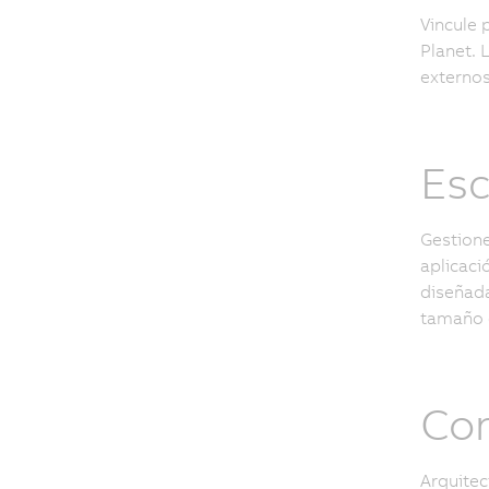
Vincule 
Planet. 
externos
Esc
Gestione
aplicaci
diseñada
tamaño 
Con
Arquitec