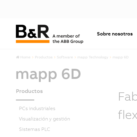
Sobre nosotros
Home
Productos
Software
mapp Technology
mapp 6D
mapp 6D
Productos
Fab
PCs industriales
fle
Visualización y gestión
Sistemas PLC