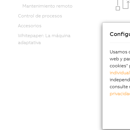
Mantenimiento remoto
Control de procesos
Accesorios
Config
Whitepaper: La máquina
adaptativa
Usamos co
web y par
cookies" 
individua
independi
consulte 
privacida