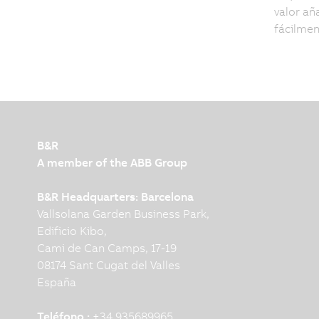
valor añ
fácilmen
B&R
A member of the ABB Group
B&R Headquarters: Barcelona
Vallsolana Garden Business Park,
Edificio Kibo,
Cami de Can Camps, 17-19
08174 Sant Cugat del Valles
España
Teléfono :
+34 935689965