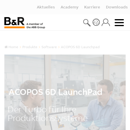
Aktuelles
Academy
Karriere
Downloads
Home
Produkte
Software
ACOPOS 6D Launchpad
ACOPOS 6D LaunchPad
Der Turbo für Ihre
Produktionssysteme