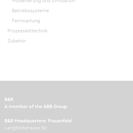
Modellierung und Simulation
Betriebssysteme
Fernwartung
Prozessleittechnik
Zubehör
B&R
A member of the ABB Group
B&R Headquarters: Frauenfeld
Langfeldstrasse 90