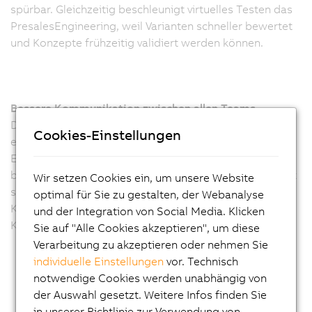
spürbar. Gleichzeitig beschleunigt virtuelles Testen das
PresalesEngineering, weil Varianten schneller bewertet
und Konzepte frühzeitig validiert werden können.
Bessere Kommunikation zwischen allen Teams
Die Simulationen mit ACOPOS 6DLaunchPad schaffen
Cookies-Einstellungen
ein gemeinsames Verständnis zwischen Mechanik,
Elektronik und Softwareteams und erleichtert so die
bereichsübergreifende Abstimmung. Gleichzeitig bietet
Wir setzen Cookies ein, um unsere Website
sie eine anschauliche Grundlage für
optimal für Sie zu gestalten, der Webanalyse
Kundendemonstrationen und hilft dabei, technische
und der Integration von Social Media. Klicken
Konzepte verständlich zu vermitteln.
Sie auf "Alle Cookies akzeptieren", um diese
Verarbeitung zu akzeptieren oder nehmen Sie
individuelle Einstellungen
vor. Technisch
notwendige Cookies werden unabhängig von
der Auswahl gesetzt. Weitere Infos finden Sie
in unserer Richtlinie zur Verwendung von