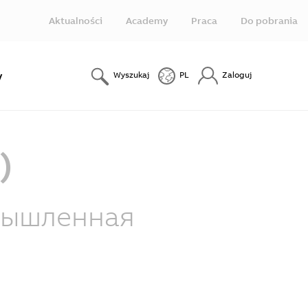
Aktualności
Academy
Praca
Do pobrania
y
Wyszukaj
PL
Zaloguj
)
мышленная