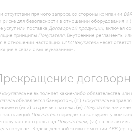
и отсутствии прямого запроса со стороны компании
B&
 риске для безопасности в отношении оборудования и (
е услуг или поставка
Договорной продукции
, включая с
дящие принципы
Покупателя
. Внутренние регламенты ил
я в отношении настоящих
ОПУ.
Покупатель
несет ответс
ющие в связи с вышеуказанным.
 Прекращение договор
Покупатель
не выполняет какие-либо обязательства или 
патель
объявляется банкротом, (iii)
Покупатель
направляе
новке и (или) отсрочке платежа, (iv)
Покупатель
начинает
 часть акций
Покупателя
передается конкуренту компа
 получает контроль над
Покупателем
, (vii) на все активы
ель
нарушает Кодекс деловой этики компании
ABB
(ср. п