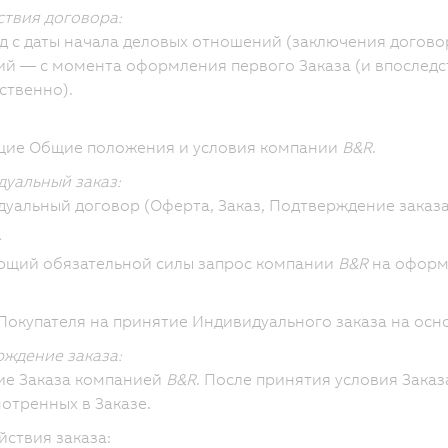
ствия договора:
д с даты начала деловых отношений (заключения догово
й — с момента оформления первого Заказа (и впослед
ственно).
щие Общие положения и условия компании
B&R
.
уальный заказ:
уальный договор (Оферта, Заказ, Подтверждение заказа
:
ющий обязательной силы запрос компании
B&R
на оформ
Покупателя на принятие Индивидуального заказа на осн
ждение заказа:
ие Заказа компанией
B&R
. После принятия условия Заказ
отренных в Заказе.
йствия заказа: