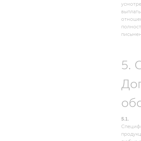
усмотре
выплаты
отношен
полност
письмен
5.
До
обо
5.1.
Специф
продук