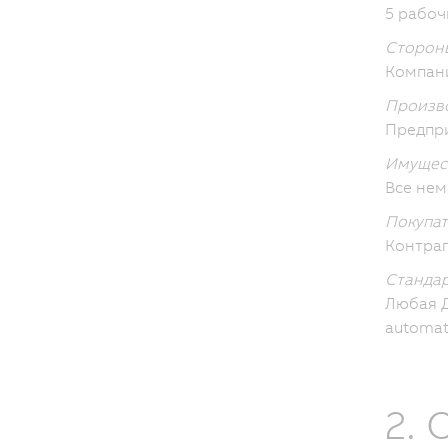
5 рабоч
Сторон
Компан
Произво
Предпр
Имущес
Все нем
Покупат
Контра
Стандар
Любая Д
automat
2.