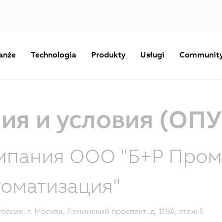
anże
Technologia
Produkty
Usługi
Communit
я и условия (ОПУ
мпания ООО "Б+Р Про
томатизация"
Россия, г. Москва, Ленинский проспект, д. 119А, этаж 5