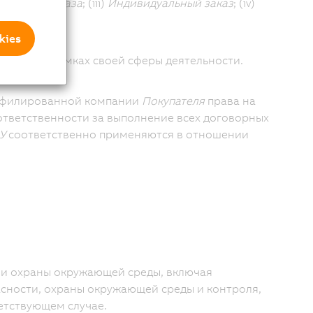
ального заказа
; (iii)
Индивидуальный заказ
; (iv)
kies
е акты в рамках своей сферы деятельности.
аффилированной компании
Покупателя
права на
ответственности за выполнение всех договорных
У
соответственно применяются в отношении
и охраны окружающей среды, включая
асности, охраны окружающей среды и контроля,
етствующем случае.