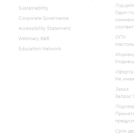
Год дей
Sustainability
Один го
Corporate Governance
сомнени
соответ
Accessibility Statement
ОПУ:
Webinary B&R
Настоя
Education Network
Индивид
Индивид
Оферта
Не име
Заказ:
Запрос 
Подтвер
Принят
предусм
Срок де