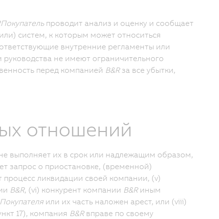
R
Покупатель
проводит анализ и оценку и сообщает
или) систем, к которым может относиться
оответствующие внутренние регламенты или
и руководства не имеют ограничительного
твенность перед компанией
B&R
за все убытки,
ных отношений
не выполняет их в срок или надлежащим образом,
т запрос о приостановке, (временной)
 процесс ликвидации своей компании, (v)
нии
B&R
, (vi) конкурент компании
B&R
иным
Покупателя
или их часть наложен арест, или (viii)
ункт 17), компания
B&R
вправе по своему