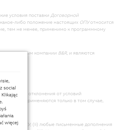
кие условия поставки
Договорной
и какое-либо положение настоящих
ОПУ
относится
ие, тем не менее, применимо к программному
 направленным компании
B&R
, и являются
Покупателя
.
isie,
z social
ия, а также отклонения от условий
Klikając
ный заказ
, применяются только в том случае,
e.
byś
iałania
ać więcej
настоящие
ОПУ
; (ii) любые письменные дополнения