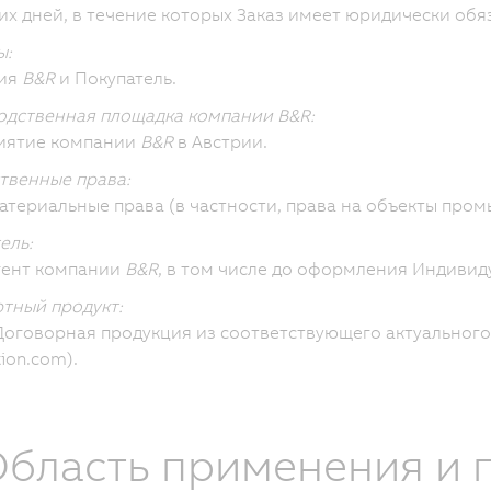
их дней, в течение которых Заказ имеет юридически об
ы:
ия
B&R
и Покупатель.
дственная площадка компании B&R:
иятие компании
B&R
в Австрии.
твенные права:
атериальные права (в частности, права на объекты про
ель:
гент компании
B&R
, в том числе до оформления Индивид
тный продукт:
оговорная продукция из соответствующего актуального
ion.com).
 Область применения и