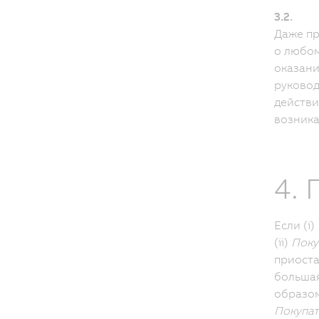
3.2.
Даже пр
о любом
оказани
руково
действи
возника
4.
Если (i)
(ii)
Поку
приоста
большая
образом
Покупат