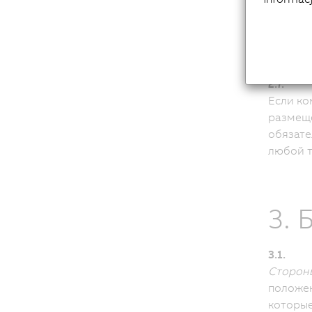
или отк
Подтвер
2.6.
Сторон
2.7.
Если к
размещ
обязате
любой т
3. 
3.1.
Сторон
положен
которые