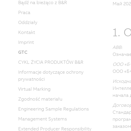
Bądź na bieżąco z B&R
Май 2022
Praca
Oddziały
1.
Kontakt
Imprint
ABB:
GTC
Означае
CYKL ŻYCIA PRODUKTÓW B&R
ООО «Б
ООО «Б+
Informacje dotyczące ochrony
prywatności
Исходна
Интелле
Virtual Marking
начала 
Zgodność materiału
Договор
Engineering Sample Regulations
Стандар
Management Systems
програм
заказом
Extended Producer Responsibility