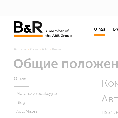
O nas
Br
Home
O nas
GTC
Russia
Общие положени
O nas
Ко
Materiały redakcyjne
Ав
Blog
AutoMates
119571, 