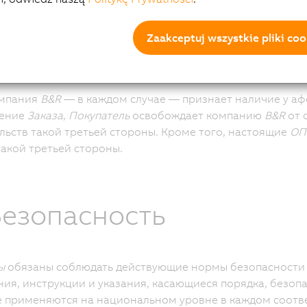
лонения от настоящих
ОПУ
или от какого-либо
Индивиду
ждение заказа.
Zaakceptuj wszystkie pliki coo
ы
обязуются соблюдать все обязательные законодательны
омпания
B&R
— в каждом случае — признает наличие у 
ение
Заказа
,
Покупатель
освобождает компанию
B&R
от 
льств такой третьей стороны. Кроме того, настоящие
ОП
акой третьей стороны.
Безопасность
ы
обязаны соблюдать действующие нормы безопасности 
ия, инструкции и указания, касающиеся порядка, безоп
 применяются на национальном уровне в каждом соотв