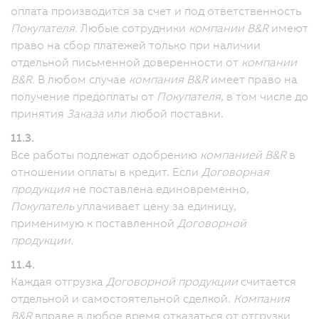
оплата производится за счет и под ответственность
Покупателя.
Любые сотрудники
компании B&R
имеют
право на сбор платежей только при наличии
отдельной письменной доверенности от
компании
B&R.
В любом случае
компания B&R
имеет право на
получение предоплаты от
Покупателя
, в том числе до
принятия
Заказа
или любой поставки.
11.3.
Все работы подлежат одобрению
компанией B&R
в
отношении оплаты в кредит. Если
Договорная
продукция
не поставлена единовременно,
Покупатель
уплачивает цену за единицу,
применимую к поставленной
Договорной
продукции.
11.4.
Каждая отгрузка
Договорной продукции
считается
отдельной и самостоятельной сделкой.
Компания
B&R
вправе в любое время отказаться от отгрузки