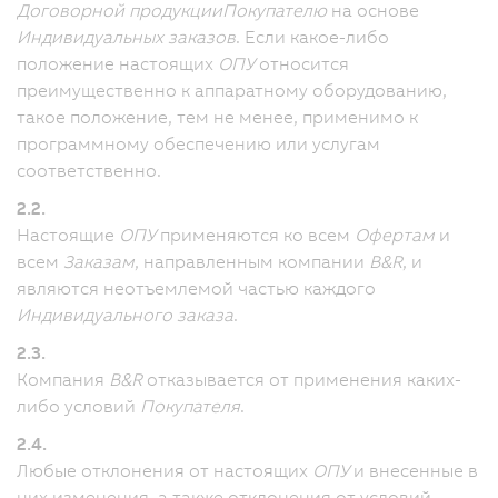
Договорной продукции
Покупателю
на основе
Индивидуальных заказов
. Если какое-либо
положение настоящих
ОПУ
относится
преимущественно к аппаратному оборудованию,
такое положение, тем не менее, применимо к
программному обеспечению или услугам
соответственно.
2.2.
Настоящие
ОПУ
применяются ко всем
Офертам
и
всем
Заказам
, направленным компании
B&R
, и
являются неотъемлемой частью каждого
Индивидуального заказа
.
2.3.
Компания
B&R
отказывается от применения каких-
либо условий
Покупателя
.
2.4.
Любые отклонения от настоящих
ОПУ
и внесенные в
них изменения, а также отклонения от условий