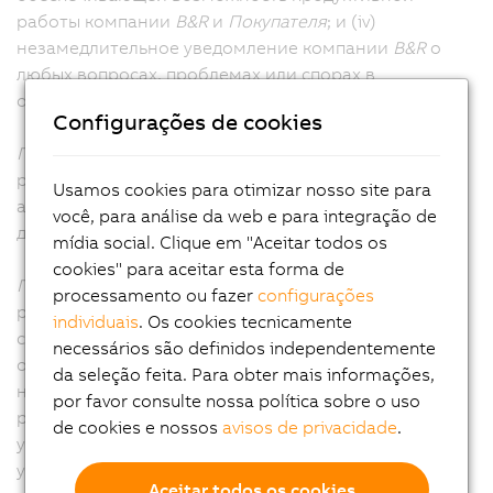
работы компании
B&R
и
Покупателя
; и (iv)
незамедлительное уведомление компании
B&R
о
любых вопросах, проблемах или спорах в
отношении услуг.
Configurações de cookies
Покупатель
несет ответственность за
результативность деятельности своего персонала и
Usamos cookies para otimizar nosso site para
агентов, а также за качество работ, выполняемых
você, para análise da web e para integração de
для компании
B&R
в ходе оказания услуг.
mídia social. Clique em "Aceitar todos os
cookies" para aceitar esta forma de
Покупатель
подтверждает свое согласие с тем, что
processamento ou fazer
configurações
результаты работы компании
B&R
зависят от
individuais
. Os cookies tecnicamente
своевременного и эффективного выполнения
necessários são definidos independentemente
обязательств
Покупателя в соответствии
с
da seleção feita. Para obter mais informações,
настоящими ОПУ, а также от своевременных
por favor consulte nossa política sobre o uso
решений и одобрений
Покупателя
в связи с
de cookies e nossos
avisos de privacidade
.
услугами. Компания
B&R
имеет право действовать с
учетом всех решений и согласований
Покупателя.
Aceitar todos os cookies