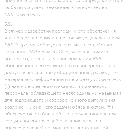
причине в связи с безопасностью оборудования или
любыми услугами, оказываемыми компанией
B&R
Покупателю.
5.5.
В случае разработки программного обеспечения
или предоставления аналогичных услуг компанией
B&R
Покупатель
обязуется оказывать содействие
компании
B&R
в рамках ОПУ, включая, помимо
прочего: (i) предоставление компании
B&R
обоснованных возможностей и своевременного
доступа к аппаратному оборудованию, расходным
материалам, информации и персоналу
Покупателя
;
(ii) наличие опытного и квалифицированного
персонала, обладающего необходимыми навыками
для надлежащего и своевременного выполнения
возложенных на него задач и обязанностей; (iii)
обеспечение стабильной, полнофункциональной
среды, способствующей оказанию услуги и
обеспечивающей возможность продуктивной