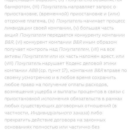
банкротом, (iii)
Покупатель
направляет запрос о
приостановке, (временной) приостановке и (или)
отсрочке платежа, (iv)
Покупатель
начинает процесс
ликвидации своей компании, (v) большая часть
акций
Покупателя
передается конкуренту компании
B&R
, (vi) конкурент компании
B&R
иным образом
получает контроль над
Покупателем
, (vii) на все
активы
Покупателя
или их часть наложен арест, или
(viii)
Покупатель
нарушает Кодекс деловой этики
компании
ABB
(ср. пункт 17), компания
B&R
вправе по
своему усмотрению и в любое время сохранить
любое право на получение оплаты расходов,
возмещения ущерба и выплаты процентов в связи с
приостановкой исполнения обязательств в рамках
любых существующих договорных отношений (в
частности,
Индивидуального заказа
) либо
прекратить действие договора на законных
основаниях полностью или частично без