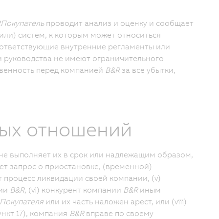
R
Покупатель
проводит анализ и оценку и сообщает
или) систем, к которым может относиться
оответствующие внутренние регламенты или
и руководства не имеют ограничительного
твенность перед компанией
B&R
за все убытки,
ных отношений
не выполняет их в срок или надлежащим образом,
т запрос о приостановке, (временной)
 процесс ликвидации своей компании, (v)
нии
B&R
, (vi) конкурент компании
B&R
иным
Покупателя
или их часть наложен арест, или (viii)
ункт 17), компания
B&R
вправе по своему