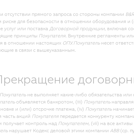
и отсутствии прямого запроса со стороны компании
B&
 риске для безопасности в отношении оборудования и (
е услуг или поставка
Договорной продукции
, включая с
дящие принципы
Покупателя
. Внутренние регламенты ил
я в отношении настоящих
ОПУ.
Покупатель
несет ответс
ющие в связи с вышеуказанным.
 Прекращение договор
Покупатель
не выполняет какие-либо обязательства или 
патель
объявляется банкротом, (iii)
Покупатель
направляе
новке и (или) отсрочке платежа, (iv)
Покупатель
начинает
 часть акций
Покупателя
передается конкуренту компа
 получает контроль над
Покупателем
, (vii) на все активы
ель
нарушает Кодекс деловой этики компании
ABB
(ср. п