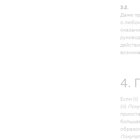
3.2.
Даже пр
о любом
оказани
руково
действи
возника
4.
Если (i)
(ii)
Поку
приоста
большая
образом
Покупат