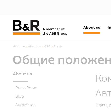
About us
I
Home
About us
GTC
Russia
Общие положени
About us
Ко
Press Room
Ав
Blog
AutoMates
119571, 