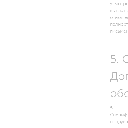
усмотре
выплаты
отношен
полност
письмен
5.
До
обо
5.1.
Специф
продук