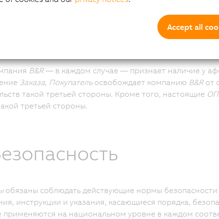
лонения от настоящих
ОПУ
или от какого-либо
Индивиду
ждение заказа.
Accept all coo
ы
обязуются соблюдать все обязательные законодательны
омпания
B&R
— в каждом случае — признает наличие у 
ение
Заказа
,
Покупатель
освобождает компанию
B&R
от 
льств такой третьей стороны. Кроме того, настоящие
ОП
акой третьей стороны.
Безопасность
ы
обязаны соблюдать действующие нормы безопасности 
ия, инструкции и указания, касающиеся порядка, безоп
 применяются на национальном уровне в каждом соотв