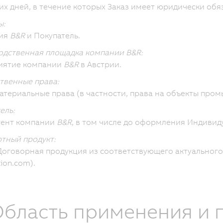
их дней, в течение которых Заказ имеет юридически об
ы:
ия
B&R
и Покупатель.
дственная площадка компании B&R:
иятие компании
B&R
в Австрии.
твенные права:
атериальные права (в частности, права на объекты про
ель:
гент компании
B&R
, в том числе до оформления Индивид
тный продукт:
оговорная продукция из соответствующего актуального
ion.com).
 Область применения и