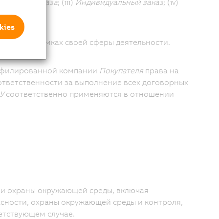
ального заказа
; (iii)
Индивидуальный заказ
; (iv)
kies
е акты в рамках своей сферы деятельности.
аффилированной компании
Покупателя
права на
ответственности за выполнение всех договорных
У
соответственно применяются в отношении
и охраны окружающей среды, включая
асности, охраны окружающей среды и контроля,
етствующем случае.