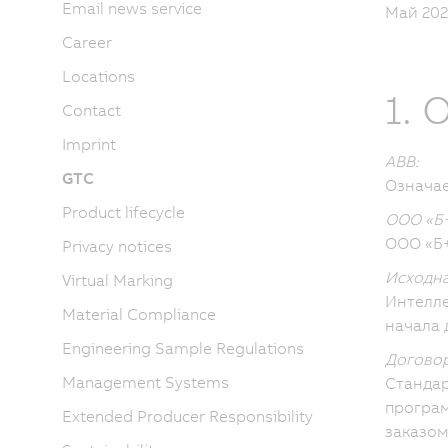
Email news service
Май 2022
Career
Locations
1.
Contact
Imprint
ABB:
GTC
Означае
Product lifecycle
ООО «Б
ООО «Б+
Privacy notices
Исходна
Virtual Marking
Интелле
Material Compliance
начала 
Engineering Sample Regulations
Договор
Management Systems
Стандар
програм
Extended Producer Responsibility
заказом