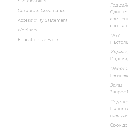
Sustainability
Год дей
Corporate Governance
Один го
сомнени
Accessibility Statement
соответ
Webinars
ОПУ:
Education Network
Настоя
Индивид
Индивид
Оферта
Не име
Заказ:
Запрос 
Подтвер
Принят
предусм
Срок де