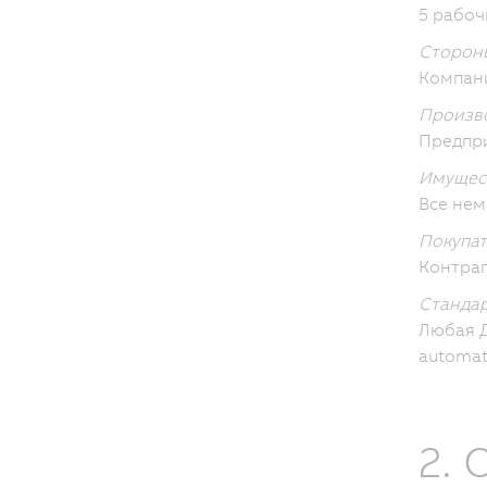
5 рабоч
Сторон
Компан
Произво
Предпр
Имущес
Все нем
Покупат
Контра
Стандар
Любая Д
automat
2.