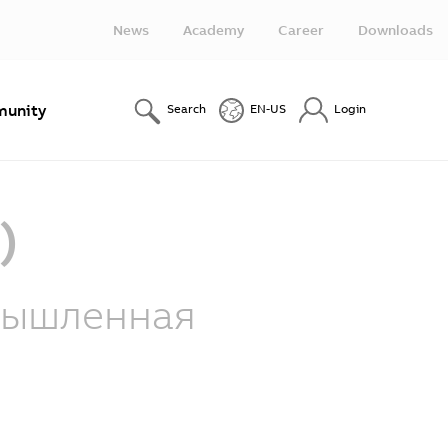
News
Academy
Career
Downloads
unity
Search
EN-US
Login
)
мышленная