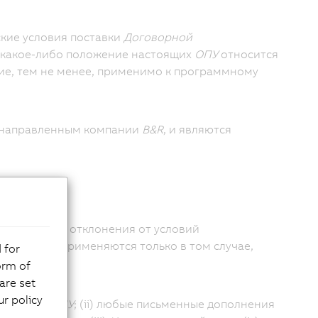
кие условия поставки
Договорной
и какое-либо положение настоящих
ОПУ
относится
ие, тем не менее, применимо к программному
 направленным компании
B&R
, и являются
Покупателя
.
ия, а также отклонения от условий
ный заказ
, применяются только в том случае,
 for
orm of
are set
r policy
настоящие
ОПУ
; (ii) любые письменные дополнения