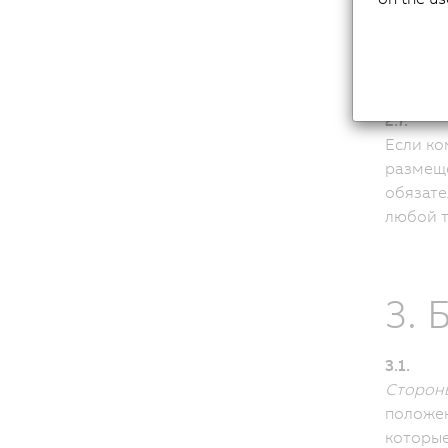
или отк
Подтвер
2.6.
Сторон
2.7.
Если к
размещ
обязате
любой т
3. 
3.1.
Сторон
положен
которые