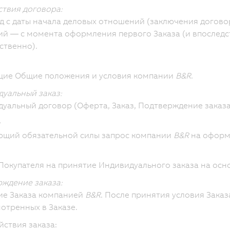
ствия договора:
д с даты начала деловых отношений (заключения догово
й — с момента оформления первого Заказа (и впослед
ственно).
щие Общие положения и условия компании
B&R
.
уальный заказ:
уальный договор (Оферта, Заказ, Подтверждение заказа
:
ющий обязательной силы запрос компании
B&R
на оформ
Покупателя на принятие Индивидуального заказа на осн
ждение заказа:
ие Заказа компанией
B&R
. После принятия условия Заказ
отренных в Заказе.
йствия заказа: