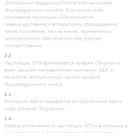
Договорной продукции
Покупателю
на основе
Индивидуальных заказов
. Если какое-либо
положение настоящих
ОПУ
относится
преимущественно к аппаратному оборудованию,
такое положение, тем не менее, применимо к
программному обеспечению или услугам
соответственно.
2.2.
Настоящие
ОПУ
применяются ко всем
Офертам
и
всем
Заказам
, направленным компании
B&R
, и
являются неотъемлемой частью каждого
Индивидуального заказа
.
2.3.
Компания
B&R
отказывается от применения каких-
либо условий
Покупателя
.
2.4.
Любые отклонения от настоящих
ОПУ
и внесенные в
них изменения, а также отклонения от условий