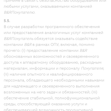
причине в связи с безопасностью оборудования или
любыми услугами, оказываемыми компанией
B&R
Покупателю.
5.5.
В случае разработки программного обеспечения
или предоставления аналогичных услуг компанией
B&R
Покупатель
обязуется оказывать содействие
компании
B&R
в рамках ОПУ, включая, помимо
прочего: (i) предоставление компании
B&R
обоснованных возможностей и своевременного
доступа к аппаратному оборудованию, расходным
материалам, информации и персоналу
Покупателя
;
(ii) наличие опытного и квалифицированного
персонала, обладающего необходимыми навыками
для надлежащего и своевременного выполнения
возложенных на него задач и обязанностей; (iii)
обеспечение стабильной, полнофункциональной
среды, способствующей оказанию услуги и
обеспечивающей возможность продуктивной