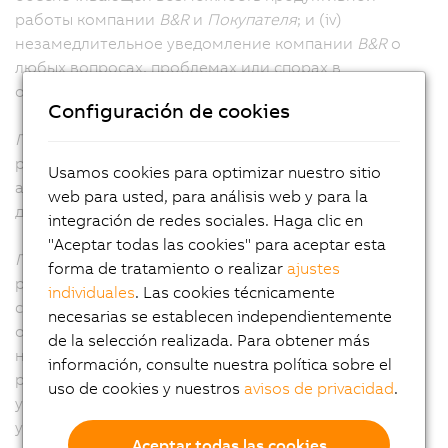
работы компании
B&R
и
Покупателя
; и (iv)
незамедлительное уведомление компании
B&R
о
любых вопросах, проблемах или спорах в
отношении услуг.
Configuración de cookies
Покупатель
несет ответственность за
результативность деятельности своего персонала и
Usamos cookies para optimizar nuestro sitio
агентов, а также за качество работ, выполняемых
web para usted, para análisis web y para la
для компании
B&R
в ходе оказания услуг.
integración de redes sociales. Haga clic en
"Aceptar todas las cookies" para aceptar esta
Покупатель
подтверждает свое согласие с тем, что
forma de tratamiento o realizar
ajustes
результаты работы компании
B&R
зависят от
individuales
. Las cookies técnicamente
своевременного и эффективного выполнения
necesarias se establecen independientemente
обязательств
Покупателя в соответствии
с
de la selección realizada. Para obtener más
настоящими ОПУ, а также от своевременных
información, consulte nuestra política sobre el
решений и одобрений
Покупателя
в связи с
uso de cookies y nuestros
avisos de privacidad
.
услугами. Компания
B&R
имеет право действовать с
учетом всех решений и согласований
Покупателя.
Aceptar todas las cookies