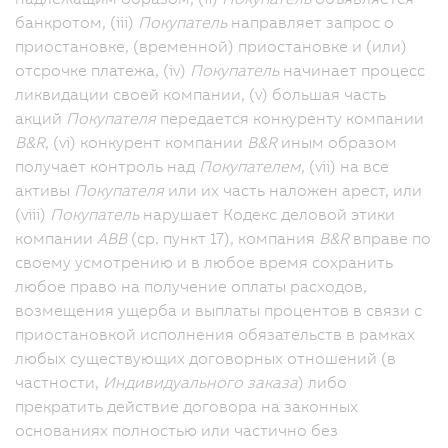
банкротом, (iii)
Покупатель
направляет запрос о
приостановке, (временной) приостановке и (или)
отсрочке платежа, (iv)
Покупатель
начинает процесс
ликвидации своей компании, (v) большая часть
акций
Покупателя
передается конкуренту компании
B&R
, (vi) конкурент компании
B&R
иным образом
получает контроль над
Покупателем
, (vii) на все
активы
Покупателя
или их часть наложен арест, или
(viii)
Покупатель
нарушает Кодекс деловой этики
компании
ABB
(ср. пункт 17), компания
B&R
вправе по
своему усмотрению и в любое время сохранить
любое право на получение оплаты расходов,
возмещения ущерба и выплаты процентов в связи с
приостановкой исполнения обязательств в рамках
любых существующих договорных отношений (в
частности,
Индивидуального заказа
) либо
прекратить действие договора на законных
основаниях полностью или частично без