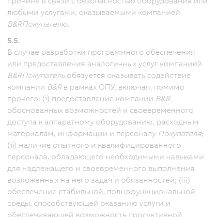
причине в связи с безопасностью оборудования или
любыми услугами, оказываемыми компанией
B&R
Покупателю.
5.5.
В случае разработки программного обеспечения
или предоставления аналогичных услуг компанией
B&R
Покупатель
обязуется оказывать содействие
компании
B&R
в рамках ОПУ, включая, помимо
прочего: (i) предоставление компании
B&R
обоснованных возможностей и своевременного
доступа к аппаратному оборудованию, расходным
материалам, информации и персоналу
Покупателя
;
(ii) наличие опытного и квалифицированного
персонала, обладающего необходимыми навыками
для надлежащего и своевременного выполнения
возложенных на него задач и обязанностей; (iii)
обеспечение стабильной, полнофункциональной
среды, способствующей оказанию услуги и
обеспечивающей возможность продуктивной