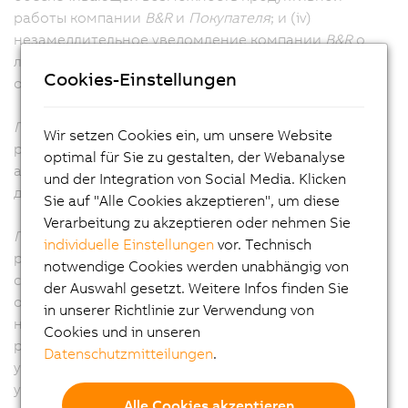
работы компании
B&R
и
Покупателя
; и (iv)
незамедлительное уведомление компании
B&R
о
любых вопросах, проблемах или спорах в
Cookies-Einstellungen
отношении услуг.
Покупатель
несет ответственность за
Wir setzen Cookies ein, um unsere Website
результативность деятельности своего персонала и
optimal für Sie zu gestalten, der Webanalyse
агентов, а также за качество работ, выполняемых
und der Integration von Social Media. Klicken
для компании
B&R
в ходе оказания услуг.
Sie auf "Alle Cookies akzeptieren", um diese
Verarbeitung zu akzeptieren oder nehmen Sie
Покупатель
подтверждает свое согласие с тем, что
individuelle Einstellungen
vor. Technisch
результаты работы компании
B&R
зависят от
notwendige Cookies werden unabhängig von
своевременного и эффективного выполнения
der Auswahl gesetzt. Weitere Infos finden Sie
обязательств
Покупателя в соответствии
с
in unserer Richtlinie zur Verwendung von
настоящими ОПУ, а также от своевременных
Cookies und in unseren
решений и одобрений
Покупателя
в связи с
Datenschutzmitteilungen
.
услугами. Компания
B&R
имеет право действовать с
учетом всех решений и согласований
Покупателя.
Alle Cookies akzeptieren