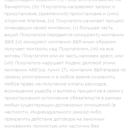
банкротом, (iii)
Покупатель
направляет запрос о
приостановке, (временной) приостановке и (или)
отсрочке платежа, (iv)
Покупатель
начинает процесс
ликвидации своей компании, (v) большая часть
акций
Покупателя
передается конкуренту компании
B&R
, (vi) конкурент компании
B&R
иным образом
получает контроль над
Покупателем
, (vii) на все
активы
Покупателя
или их часть наложен арест, или
(viii)
Покупатель
нарушает Кодекс деловой этики
компании
ABB
(ср. пункт 17), компания
B&R
вправе по
своему усмотрению и в любое время сохранить
любое право на получение оплаты расходов,
возмещения ущерба и выплаты процентов в связи с
приостановкой исполнения обязательств в рамках
любых существующих договорных отношений (в
частности,
Индивидуального заказа
) либо
прекратить действие договора на законных
основаниях полностью или частично без