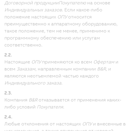
Договорной продукции
Покупателю
на основе
Индивидуальных заказов
. Если какое-либо
положение настоящих
ОПУ
относится
преимущественно к аппаратному оборудованию,
такое положение, тем не менее, применимо к
программному обеспечению или услугам
соответственно.
2.2.
Настоящие
ОПУ
применяются ко всем
Офертам
и
всем
Заказам
, направленным компании
B&R
, и
являются неотъемлемой частью каждого
Индивидуального заказа
.
2.3.
Компания
B&R
отказывается от применения каких-
либо условий
Покупателя
.
2.4.
Любые отклонения от настоящих
ОПУ
и внесенные в
них изменения, а также отклонения от условий