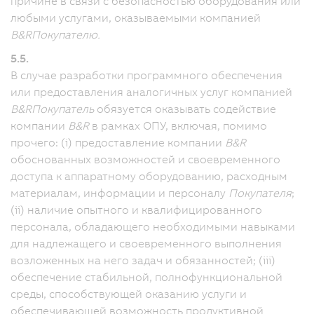
причине в связи с безопасностью оборудования или
любыми услугами, оказываемыми компанией
B&R
Покупателю.
5.5.
В случае разработки программного обеспечения
или предоставления аналогичных услуг компанией
B&R
Покупатель
обязуется оказывать содействие
компании
B&R
в рамках ОПУ, включая, помимо
прочего: (i) предоставление компании
B&R
обоснованных возможностей и своевременного
доступа к аппаратному оборудованию, расходным
материалам, информации и персоналу
Покупателя
;
(ii) наличие опытного и квалифицированного
персонала, обладающего необходимыми навыками
для надлежащего и своевременного выполнения
возложенных на него задач и обязанностей; (iii)
обеспечение стабильной, полнофункциональной
среды, способствующей оказанию услуги и
обеспечивающей возможность продуктивной