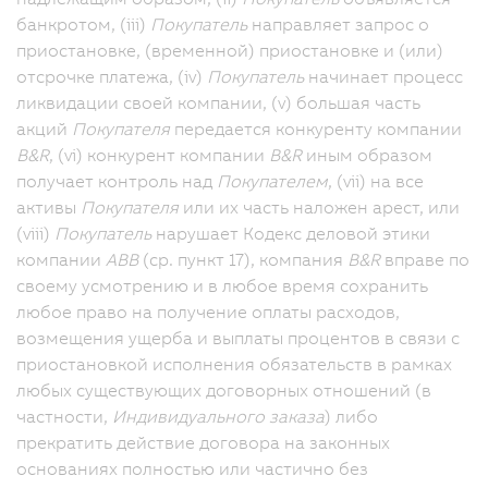
банкротом, (iii)
Покупатель
направляет запрос о
приостановке, (временной) приостановке и (или)
отсрочке платежа, (iv)
Покупатель
начинает процесс
ликвидации своей компании, (v) большая часть
акций
Покупателя
передается конкуренту компании
B&R
, (vi) конкурент компании
B&R
иным образом
получает контроль над
Покупателем
, (vii) на все
активы
Покупателя
или их часть наложен арест, или
(viii)
Покупатель
нарушает Кодекс деловой этики
компании
ABB
(ср. пункт 17), компания
B&R
вправе по
своему усмотрению и в любое время сохранить
любое право на получение оплаты расходов,
возмещения ущерба и выплаты процентов в связи с
приостановкой исполнения обязательств в рамках
любых существующих договорных отношений (в
частности,
Индивидуального заказа
) либо
прекратить действие договора на законных
основаниях полностью или частично без