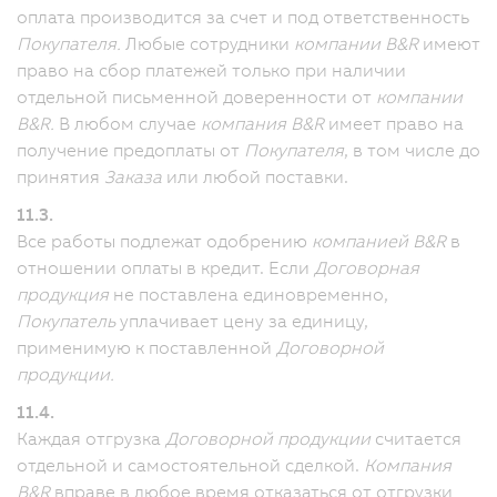
оплата производится за счет и под ответственность
Покупателя.
Любые сотрудники
компании B&R
имеют
право на сбор платежей только при наличии
отдельной письменной доверенности от
компании
B&R.
В любом случае
компания B&R
имеет право на
получение предоплаты от
Покупателя
, в том числе до
принятия
Заказа
или любой поставки.
11.3.
Все работы подлежат одобрению
компанией B&R
в
отношении оплаты в кредит. Если
Договорная
продукция
не поставлена единовременно,
Покупатель
уплачивает цену за единицу,
применимую к поставленной
Договорной
продукции.
11.4.
Каждая отгрузка
Договорной продукции
считается
отдельной и самостоятельной сделкой.
Компания
B&R
вправе в любое время отказаться от отгрузки