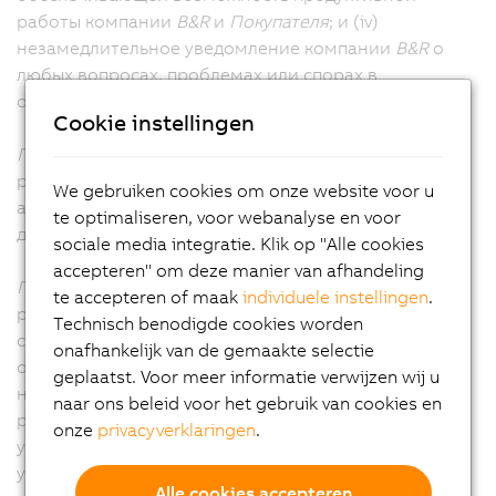
работы компании
B&R
и
Покупателя
; и (iv)
незамедлительное уведомление компании
B&R
о
любых вопросах, проблемах или спорах в
отношении услуг.
Cookie instellingen
Покупатель
несет ответственность за
результативность деятельности своего персонала и
We gebruiken cookies om onze website voor u
агентов, а также за качество работ, выполняемых
te optimaliseren, voor webanalyse en voor
для компании
B&R
в ходе оказания услуг.
sociale media integratie. Klik op "Alle cookies
accepteren" om deze manier van afhandeling
Покупатель
подтверждает свое согласие с тем, что
te accepteren of maak
individuele instellingen
.
результаты работы компании
B&R
зависят от
Technisch benodigde cookies worden
своевременного и эффективного выполнения
onafhankelijk van de gemaakte selectie
обязательств
Покупателя в соответствии
с
geplaatst. Voor meer informatie verwijzen wij u
настоящими ОПУ, а также от своевременных
naar ons beleid voor het gebruik van cookies en
решений и одобрений
Покупателя
в связи с
onze
privacyverklaringen
.
услугами. Компания
B&R
имеет право действовать с
учетом всех решений и согласований
Покупателя.
Alle cookies accepteren