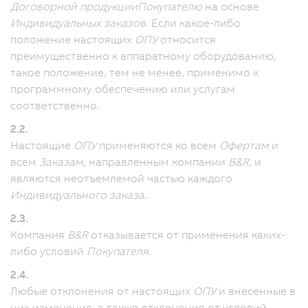
Договорной продукции
Покупателю
на основе
Индивидуальных заказов
. Если какое-либо
положение настоящих
ОПУ
относится
преимущественно к аппаратному оборудованию,
такое положение, тем не менее, применимо к
программному обеспечению или услугам
соответственно.
2.2.
Настоящие
ОПУ
применяются ко всем
Офертам
и
всем
Заказам
, направленным компании
B&R
, и
являются неотъемлемой частью каждого
Индивидуального заказа
.
2.3.
Компания
B&R
отказывается от применения каких-
либо условий
Покупателя
.
2.4.
Любые отклонения от настоящих
ОПУ
и внесенные в
них изменения, а также отклонения от условий