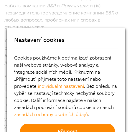
работы компании
B&R
и
Покупателя
; и (iv)
незамедлительное уведомление компании
B&R
о
любых вопросах, проблемах или спорах в
отношении услуг.
Nastavení cookies
Покупатель
несет ответственность за
результативность деятельности своего персонала и
агентов, а также за качество работ, выполняемых
Cookies používáme k optimalizaci zobrazení
для компании
B&R
в ходе оказания услуг.
naší webové stránky, webové analýzy a
integrace sociálních médií. Kliknutím na
Покупатель
подтверждает свое согласие с тем, что
„Přijmout“ přijmete toto nastavení nebo
результаты работы компании
B&R
зависят от
provedete
individuální nastavení
. Bez ohledu na
своевременного и эффективного выполнения
výběr se nastavují technicky nezbytné soubory
обязательств
Покупателя в соответствии
с
cookie. Další informace najdete v našich
настоящими ОПУ, а также от своевременных
zásadách používání souborů cookie a v našich
решений и одобрений
Покупателя
в связи с
zásadách ochrany osobních údajů
.
услугами. Компания
B&R
имеет право действовать с
учетом всех решений и согласований
Покупателя.
Přijmout