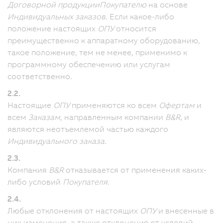
Договорной продукции
Покупателю
на основе
Индивидуальных заказов
. Если какое-либо
положение настоящих
ОПУ
относится
преимущественно к аппаратному оборудованию,
такое положение, тем не менее, применимо к
программному обеспечению или услугам
соответственно.
2.2.
Настоящие
ОПУ
применяются ко всем
Офертам
и
всем
Заказам
, направленным компании
B&R
, и
являются неотъемлемой частью каждого
Индивидуального заказа
.
2.3.
Компания
B&R
отказывается от применения каких-
либо условий
Покупателя
.
2.4.
Любые отклонения от настоящих
ОПУ
и внесенные в
них изменения, а также отклонения от условий