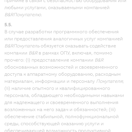
причине в связи с безопасностью оборудования или
любыми услугами, оказываемыми компанией
B&R
Покупателю.
5.5.
В случае разработки программного обеспечения
или предоставления аналогичных услуг компанией
B&R
Покупатель
обязуется оказывать содействие
компании
B&R
в рамках ОПУ, включая, помимо
прочего: (i) предоставление компании
B&R
обоснованных возможностей и своевременного
доступа к аппаратному оборудованию, расходным
материалам, информации и персоналу
Покупателя
;
(ii) наличие опытного и квалифицированного
персонала, обладающего необходимыми навыками
для надлежащего и своевременного выполнения
возложенных на него задач и обязанностей; (iii)
обеспечение стабильной, полнофункциональной
среды, способствующей оказанию услуги и
обеспечивающей возможность продуктивной