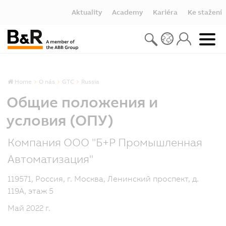
Aktuality
Academy
Kariéra
Ke stažení
Home
O nás
GTC
Russia
Общие положения и
условия (ОПУ)
Компания ООО "Б+Р Промышленная
Автоматизация"
119571, Россия, г. Москва, Ленинский проспект, д.
119А, этаж 5
Май 2022 г.