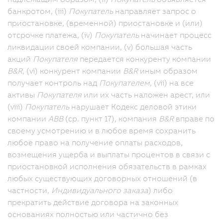
банкротом, (iii)
Покупатель
направляет запрос о
приостановке, (временной) приостановке и (или)
отсрочке платежа, (iv)
Покупатель
начинает процесс
ликвидации своей компании, (v) большая часть
акций
Покупателя
передается конкуренту компании
B&R
, (vi) конкурент компании
B&R
иным образом
получает контроль над
Покупателем
, (vii) на все
активы
Покупателя
или их часть наложен арест, или
(viii)
Покупатель
нарушает Кодекс деловой этики
компании
ABB
(ср. пункт 17), компания
B&R
вправе по
своему усмотрению и в любое время сохранить
любое право на получение оплаты расходов,
возмещения ущерба и выплаты процентов в связи с
приостановкой исполнения обязательств в рамках
любых существующих договорных отношений (в
частности,
Индивидуального заказа
) либо
прекратить действие договора на законных
основаниях полностью или частично без