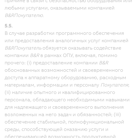
причине в связи с безопасностью оборудования или
любыми услугами, оказываемыми компанией
B&R
Покупателю.
5.5.
В случае разработки программного обеспечения
или предоставления аналогичных услуг компанией
B&R
Покупатель
обязуется оказывать содействие
компании
B&R
в рамках ОПУ, включая, помимо
прочего: (i) предоставление компании
B&R
обоснованных возможностей и своевременного
доступа к аппаратному оборудованию, расходным
материалам, информации и персоналу
Покупателя
;
(ii) наличие опытного и квалифицированного
персонала, обладающего необходимыми навыками
для надлежащего и своевременного выполнения
возложенных на него задач и обязанностей; (iii)
обеспечение стабильной, полнофункциональной
среды, способствующей оказанию услуги и
обеспечивающей возможность продуктивной