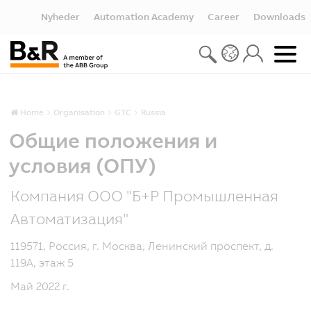
Nyheder
Automation Academy
Career
Downloads
Home
Organisation
GTC
Russia
Общие положения и
условия (ОПУ)
Компания ООО "Б+Р Промышленная
Автоматизация"
119571, Россия, г. Москва, Ленинский проспект, д.
119А, этаж 5
Май 2022 г.