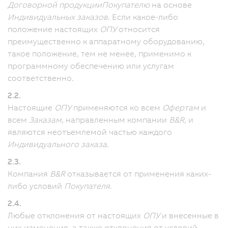
Договорной продукции
Покупателю
на основе
Индивидуальных заказов
. Если какое-либо
положение настоящих
ОПУ
относится
преимущественно к аппаратному оборудованию,
такое положение, тем не менее, применимо к
программному обеспечению или услугам
соответственно.
2.2.
Настоящие
ОПУ
применяются ко всем
Офертам
и
всем
Заказам
, направленным компании
B&R
, и
являются неотъемлемой частью каждого
Индивидуального заказа
.
2.3.
Компания
B&R
отказывается от применения каких-
либо условий
Покупателя
.
2.4.
Любые отклонения от настоящих
ОПУ
и внесенные в
них изменения, а также отклонения от условий