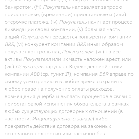
банкротом, (iii)
Покупатель
направляет запрос о
приостановке, (временной) приостановке и (или)
отсрочке платежа, (iv)
Покупатель
начинает процесс
ликвидации своей компании, (v) большая часть
акций
Покупателя
передается конкуренту компании
B&R
, (vi) конкурент компании
B&R
иным образом
получает контроль над
Покупателем
, (vii) на все
активы
Покупателя
или их часть наложен арест, или
(viii)
Покупатель
нарушает Кодекс деловой этики
компании
ABB
(ср. пункт 17), компания
B&R
вправе по
своему усмотрению и в любое время сохранить
любое право на получение оплаты расходов,
возмещения ущерба и выплаты процентов в связи с
приостановкой исполнения обязательств в рамках
любых существующих договорных отношений (в
частности,
Индивидуального заказа
) либо
прекратить действие договора на законных
основаниях полностью или частично без