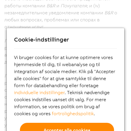
работы компании
B&R
и
Покупателя
; и (iv)
незамедлительное уведомление компании
B&R
о
любых вопросах, проблемах или спорах в
отношении услуг.
Cookie-indstillinger
Покупатель
несет ответственность за
результативность деятельности своего персонала и
агентов, а также за качество работ, выполняемых
Vi bruger cookies for at kunne optimere vores
для компании
B&R
в ходе оказания услуг.
hjemmeside til dig, til webanalyse og til
integration af sociale medier. Klik på "Accepter
Покупатель
подтверждает свое согласие с тем, что
alle cookies" for at give samtykke til denne
результаты работы компании
B&R
зависят от
form for databehandling eller foretage
своевременного и эффективного выполнения
individuelle indstillinger
. Teknisk nødvendige
обязательств
Покупателя в соответствии
с
cookies indstilles uanset dit valg. For mere
настоящими ОПУ, а также от своевременных
information, se vores politik om brug af
решений и одобрений
Покупателя
в связи с
cookies og vores
fortrolighedspolitik
.
услугами. Компания
B&R
имеет право действовать с
учетом всех решений и согласований
Покупателя.
Accepter alle cookies