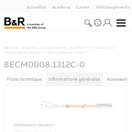
Actualités
Academy
Career
Téléchargements
Home
Produits
Entraînements
ACOPOS P3
Câbles (pour
chaînes porte-câbles)
4 mm² câbles de moteur
8ECM0008.1312C-0
Fiche technique
Informations générales
Accessoire
RÉFÉRENCE PRODUIT: