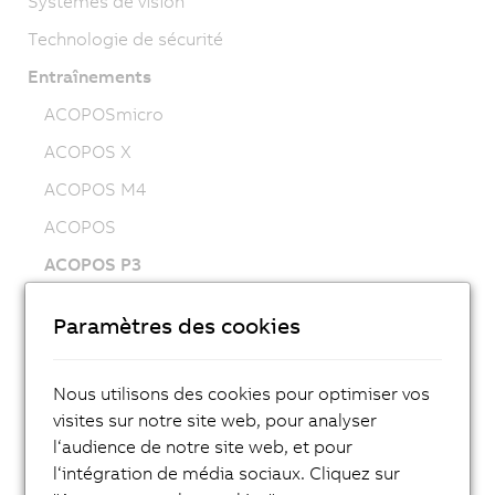
Systèmes de vision
Technologie de sécurité
Entraînements
ACOPOSmicro
ACOPOS X
ACOPOS M4
ACOPOS
ACOPOS P3
ACOPOSmulti
Paramètres des cookies
ACOPOSremote
ACOPOSmotor
Nous utilisons des cookies pour optimiser vos
Variable frequency drives (VFD)
visites sur notre site web, pour analyser
l‘audience de notre site web, et pour
8LS-4 synchronous motors
l‘intégration de média sociaux. Cliquez sur
8MS-4 synchronous motors