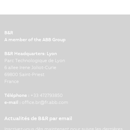
B&R
A member of the ABB Group
B&R Headquarters: Lyon
Parc Technologique de Lyon
6 allee Irene Joliot-Curie
69800 Saint-Priest
France
Téléphone :
+33 472793850
e-mail :
office.br
@
fr.abb.com
Actualités de B&R par email
Inscrivez-vous dès maintenant pour suivre les dernières