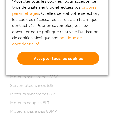
"Accepter tous les cookies" pour accepter ce
type de traitement, ou effectuez vos
propres
ACOPOSmotor Compact
paramétrages
. Quelle que soit votre sélection,
Servomoteurs 8WSA
les cookies nécessaires sur un plan technique
Motoréducteurs 8WSB
sont activés. Pour en savoir plus, veuillez
consulter notre politique relative é l‘utilisation
Moteurs synchrones 8LVA
de cookies ainsi que nos
politique de
Motoréducteurs 8LVB
confidentialité
.
Moteurs synchrones 8LWA
Accepter tous les cookies
Moteurs synchrones 8LS
Moteurs synchrones 8LSN
Moteurs synchrones 8JSA
Servomoteurs inox 8JS
Moteurs synchrones 8KS
Moteurs couples 8LT
Moteurs pas à pas 80MP