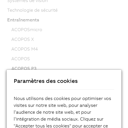
Systèmes de vision
Technologie de sécurité
Entraînements
ACOPOSmicro
ACOPOS X
ACOPOS M4
ACOPOS
ACOPOS P3
ACOPOSmulti
Paramètres des cookies
ACOPOSremote
ACOPOSmotor
Nous utilisons des cookies pour optimiser vos
visites sur notre site web, pour analyser
Variable frequency drives (VFD)
l‘audience de notre site web, et pour
8LS-4 synchronous motors
l‘intégration de média sociaux. Cliquez sur
"Accepter tous les cookies" pour accepter ce
8MS-4 synchronous motors