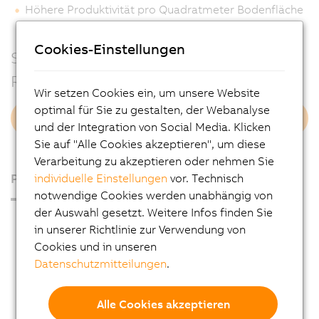
Höhere Produktivität pro Quadratmeter Bodenfläche
Cookies-Einstellungen
Sie erhalten das Whitepaper ohne
Registrierung!
Wir setzen Cookies ein, um unsere Website
optimal für Sie zu gestalten, der Webanalyse
» Jetzt herunterladen
und der Integration von Social Media. Klicken
Sie auf "Alle Cookies akzeptieren", um diese
Verarbeitung zu akzeptieren oder nehmen Sie
Produkte
individuelle Einstellungen
vor. Technisch
notwendige Cookies werden unabhängig von
der Auswahl gesetzt. Weitere Infos finden Sie
Industrie PCs
in unserer Richtlinie zur Verwendung von
Visualisieren und Bedienen
Cookies und in unseren
Datenschutzmitteilungen
.
Steuerungssysteme
I/O Systeme
Alle Cookies akzeptieren
Vision Systeme