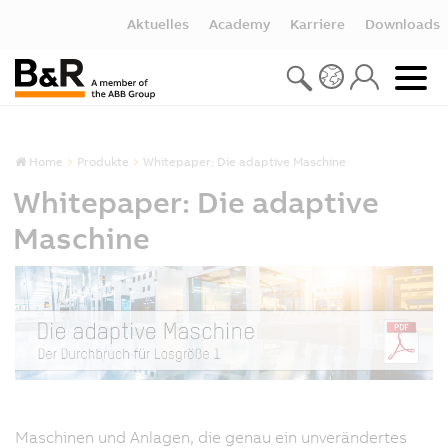
Aktuelles
Academy
Karriere
Downloads
Home
Produkte
Whitepaper: Die adaptive Maschine
Whitepaper: Die adaptive
Maschine
Maschinen und Anlagen, die genau ein unverändertes