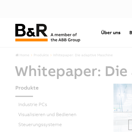
Über uns
B
Home
Produkte
Whitepaper: Die adaptive Maschine
Whitepaper: Die
Produkte
Industrie PCs
Visualisieren und Bedienen
Steuerungssysteme