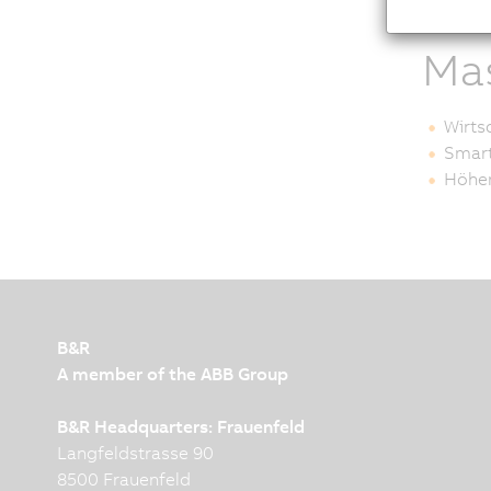
ne
Ma
Wirts
Smart
Höher
B&R
A member of the ABB Group
B&R Headquarters: Frauenfeld
Langfeldstrasse 90
8500 Frauenfeld