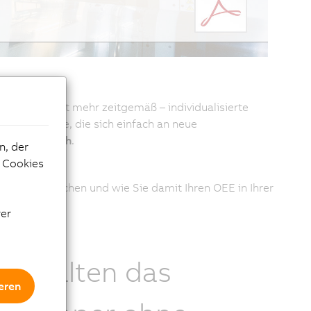
n, sind nicht mehr zeitgemäß – individualisierte
are Konzepte, die sich einfach an neue
e eins möglich
.
n, der
e Cookies
ve Maschine
.
„adaptiv“ machen und wie Sie damit Ihren OEE in Ihrer
rer
e erhalten das
eren