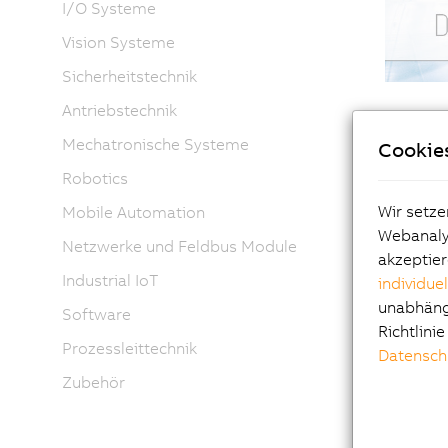
I/O Systeme
Vision Systeme
Sicherheitstechnik
Antriebstechnik
Mechatronische Systeme
Cookie
Maschine
Robotics
Produkte
Anforde
Wir setze
Mobile Automation
Webanalys
Die Lösu
Netzwerke und Feldbus Module
akzeptier
Dieses
W
Industrial IoT
individue
adaptive
unabhängi
Software
Richtlini
Prozessleittechnik
Datensch
Was
Zubehör