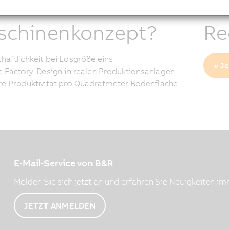
ue
Wh
schinenkonzept?
Re
chaftlichkeit bei Losgröße eins
» J
-Factory-Design in realen Produktionsanlagen
e Produktivität pro Quadratmeter Bodenfläche
E-Mail-Service von B&R
Melden Sie sich jetzt an und erfahren Sie Neuigkeiten imm
JETZT ANMELDEN