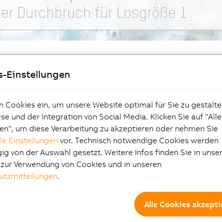
s-Einstellungen
n und Anlagen, die genau ein unverändertes Produkt herstelle
 werden zur Selbstverständlichkeit. Der Markt fordert modul
rungen anpassen lassen.
So wird die Produktion in Losgröß
n Cookies ein, um unsere Website optimal für Sie zu gestalte
e und der Integration von Social Media. Klicken Sie auf "All
ng ist eine völlig neue Generation von Maschinen:
die adapti
en", um diese Verarbeitung zu akzeptieren oder nehmen Sie
hitepaper
beschreibt die Eigenschaften, die eine Maschine 
lle Einstellungen
vor. Technisch notwendige Cookies werden
n Fertigung erhöhen.
g von der Auswahl gesetzt. Weitere Infos finden Sie in unse
e zur Verwendung von Cookies und in unseren
utzmitteilungen
.
 verspricht das
Si
Alle Cookies akzepti