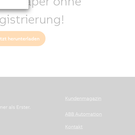
itepaper ohne
gistrierung!
etzt herunterladen
Kundenmagazin
er als Erster.
ABB Automation
Kontakt