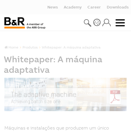
News
Academy
Career
Downloads
Home
Produtos
Whitepaper: A máquina adaptativa
Whitepaper: A máquina
adaptativa
Máquinas e instalações que produzem um único