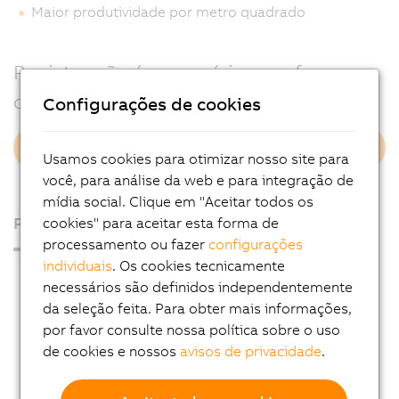
Maior produtividade por metro quadrado
Registro não é necessário para fazer o
download do documento técnico!
Configurações de cookies
» Faça o download agora
Usamos cookies para otimizar nosso site para
você, para análise da web e para integração de
mídia social. Clique em "Aceitar todos os
Produtos
cookies" para aceitar esta forma de
processamento ou fazer
configurações
individuais
. Os cookies tecnicamente
PCs Industriais
necessários são definidos independentemente
IHM
da seleção feita. Para obter mais informações,
por favor consulte nossa política sobre o uso
Sistemas de controle
de cookies e nossos
avisos de privacidade
.
Sistemas de I/O
Sistemas de visão