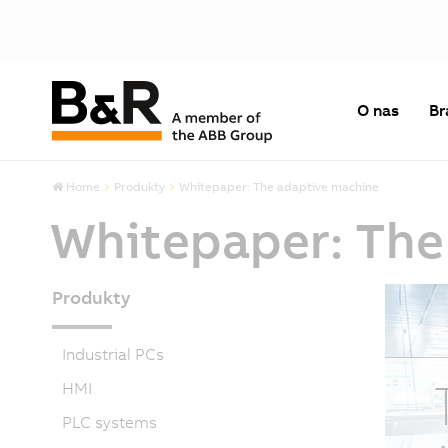
O nas
Br
Home
Produkty
Whitepaper: The adaptive machine
Whitepaper: The
Produkty
Industrial PCs
HMI
PLC systems