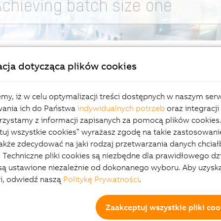
cja dotycząca plików cookies
 and plants that produce a single unchanging product are no l
ze products has become the new standard. The market there
my, iż w celu optymalizacji treści dostępnych w naszym serw
 to new requirements.
This will make it possible to produce
ania ich do Państwa
indywidualnych potrzeb
oraz integracji 
etely new generation of
adaptive machines
is what is requir
zystamy z informacji zapisanych za pomocą plików cookies. 
uj wszystkie cookies” wyrażasz zgodę na takie zastosowani
tepaper
describes the features that make a machine "adapti
akże zdecydować na jaki rodzaj przetwarzania danych chciał
turing.
 Techniczne pliki cookies są niezbędne dla prawidłowego dz
 są ustawione niezależnie od dokonanego wyboru. Aby uzysk
ji, odwiedź naszą
Politykę Prywatności
.
t does this new
Re
Zaakceptuj wszystkie pliki coo