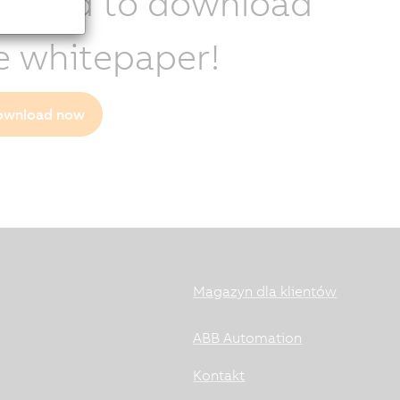
quired to download
e whitepaper!
ownload now
Magazyn dla klientów
ABB Automation
Kontakt