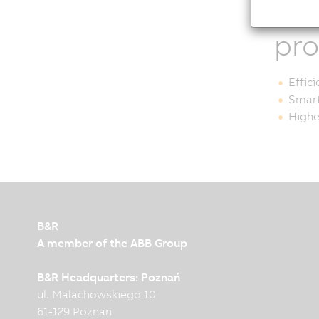
ma
pro
Effic
Smart
Highe
B&R
A member of the ABB Group
B&R Headquarters: Poznań
ul. Malachowskiego 10
61-129 Poznan