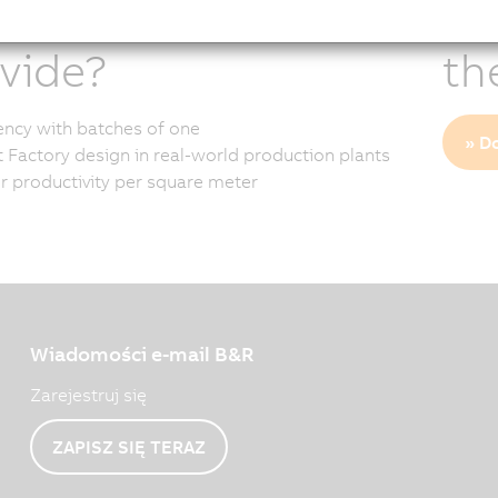
chine concept
re
vide?
th
iency with batches of one
» D
 Factory design in real-world production plants
r productivity per square meter
Wiadomości e-mail B&R
Zarejestruj się
ZAPISZ SIĘ TERAZ