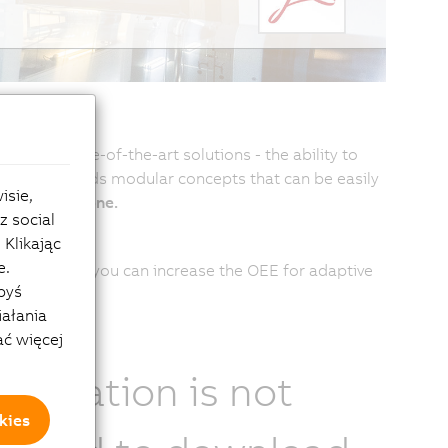
onger state-of-the-art solutions - the ability to
fore demands modular concepts that can be easily
isie,
 batches of one.
z social
ed here.
Klikając
e.
ve" and how you can increase the OEE for adaptive
byś
iałania
ać więcej
gistration is not
kies