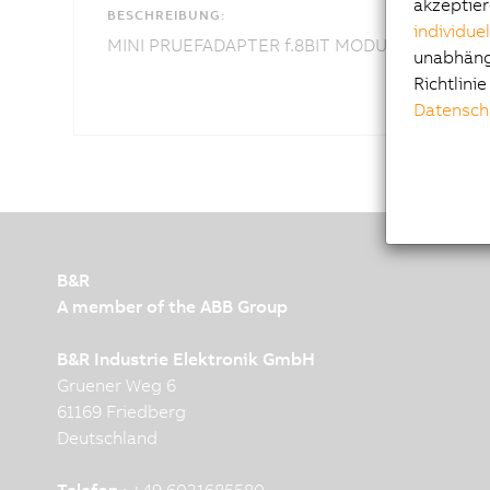
akzeptier
BESCHREIBUNG:
individue
MINI PRUEFADAPTER f.8BIT MODULE
unabhängi
Richtlini
Datensch
B&R
A member of the ABB Group
B&R Industrie Elektronik GmbH
Gruener Weg 6
61169 Friedberg
Deutschland