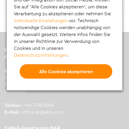
Sie auf "Alle Cookies akzeptieren", um diese
Verarbeitung zu akzeptieren oder nehmen Sie
individuelle Einstellungen
vor. Technisch
notwendige Cookies werden unabhängig von
der Auswahl gesetzt. Weitere Infos finden Sie
in unserer Richtlinie zur Verwendung von
Cookies und in unseren
B&R
Datenschutzmitteilungen
.
A member of the ABB Group
B&R Industrial Automation GmbH
Alle Cookies akzeptieren
B&R Strasse 1
5142 Eggelsberg
Österreich
Telefon :
+43 7748 6586
E-Mail :
office.br
@
abb.com
E-Mail-Service von B&R