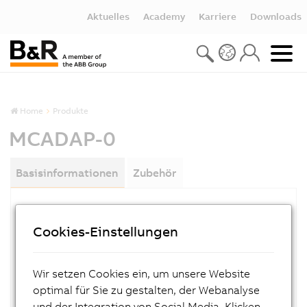
Aktuelles
Academy
Karriere
Downloads
Home
Produkte
MCADAP-0
Basisinformationen
Zubehör
MATERIALNUMMER:
Cookies-Einstellungen
MCADAP-0
BESCHREIBUNG:
Wir setzen Cookies ein, um unsere Website
MINI PRUEFADAPTER f.8BIT MODULE
optimal für Sie zu gestalten, der Webanalyse
und der Integration von Social Media. Klicken