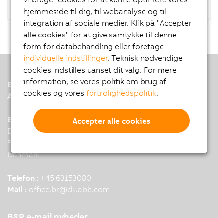
hjemmeside til dig, til webanalyse og til
integration af sociale medier. Klik på "Accepter
alle cookies" for at give samtykke til denne
form for databehandling eller foretage
individuelle indstillinger
. Teknisk nødvendige
cookies indstilles uanset dit valg. For mere
information, se vores politik om brug af
B&R
cookies og vores
fortrolighedspolitik
.
A member of the ABB Group
B&R hovedkontor, Danmark
Accepter alle cookies
Billedskaerervej 17
5230 Odense
Danmark
Telefon :
+45 63153080
Mail :
office.br
@
dk.abb.com
B&R e-mail nyheder