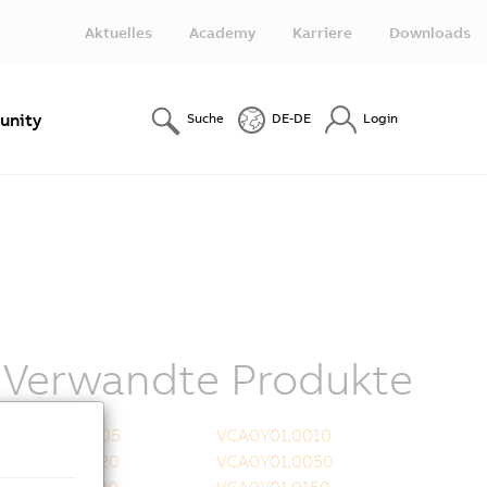
Aktuelles
Academy
Karriere
Downloads
nity
Suche
DE-DE
Login
Verwandte Produkte
VCA0Y01.0005
VCA0Y01.0010
VCA0Y01.0020
VCA0Y01.0050