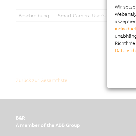
Wir setze
Webanalys
Beschreibung
Smart Camera User's Manual
akzeptier
individue
unabhängi
Richtlini
Datensch
Zurück zur Gesamtliste
B&R
A member of the ABB Group