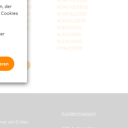
VCA0Y01.0100
VCA0Y01.0150
n, der
VCA0Y01.0200
VCA0Y01.0300
e Cookies
VCA0Y11.0010
VCA0Y11.0020
VCA0Y11.0050
VCA0Y11.0100
VCA0Y11.0150
VLE0C0120
rer
VLE0C0160
VLE0C0250
VLE0C0350
VLE0C0500
VLE0T0001
VMA025D30
eren
Mehr laden
Kundenmagazin
er als Erster.