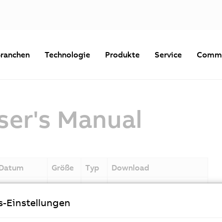
ranchen
Technologie
Produkte
Service
Commu
er's Manual
Datum
Größe
Typ
Download
03.06.2026
13 MB
PDF
Smart_Camera_V1.23_GE
R.pdf
s-Einstellungen
03.06.2026
13 MB
PDF
Smart_Camera_V1.23_EN