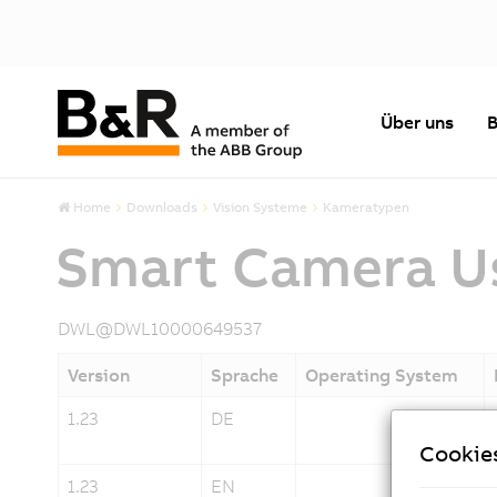
Über uns
B
Home
Downloads
Vision Systeme
Kameratypen
Smart Camera Us
DWL@DWL10000649537
Version
Sprache
Operating System
1.23
DE
Cookie
1.23
EN