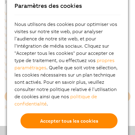
Produits apparentés
Paramètres des cookies
VCA0Y01.0005
VCA0Y01.0010
VCA0Y01.0020
VCA0Y01.0050
Nous utilisons des cookies pour optimiser vos
VCA0Y01.0100
VCA0Y01.0150
visites sur notre site web, pour analyser
VCA0Y01.0200
VCA0Y01.0300
l‘audience de notre site web, et pour
VCA0Y11.0010
VCA0Y11.0020
l‘intégration de média sociaux. Cliquez sur
VCA0Y11.0050
VCA0Y11.0100
"Accepter tous les cookies" pour accepter ce
VCA0Y11.0150
VLE0C0120
type de traitement, ou effectuez vos
propres
VLE0C0160
VLE0C0250
paramétrages
. Quelle que soit votre sélection,
VLE0C0350
VLE0C0500
les cookies nécessaires sur un plan technique
VLE0T0001
VMA025D30
sont activés. Pour en savoir plus, veuillez
consulter notre politique relative é l‘utilisation
de cookies ainsi que nos
politique de
Charger plus
confidentialité
.
Retour à la liste
Accepter tous les cookies