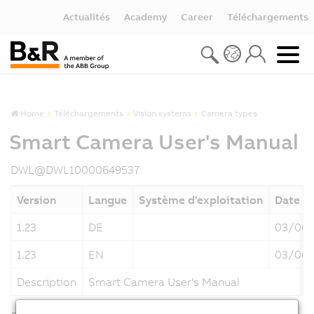
Actualités
Academy
Career
Téléchargements
Home
Téléchargements
Vision systems
Camera types
Smart Camera User's Manual
DWL@DWL10000649537
Version
Langue
Système d'exploitation
Date
1.23
DE
03/06/
1.23
EN
03/06/
Description
Smart Camera User's Manual