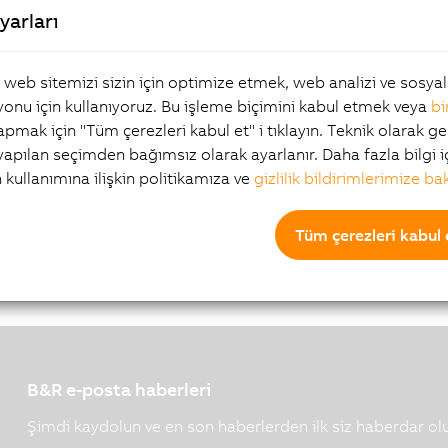
G.pdf
yarları
, web sitemizi sizin için optimize etmek, web analizi ve sosy
onu için kullanıyoruz. Bu işleme biçimini kabul etmek veya
bi
yapmak için "Tüm çerezleri kabul et" i tıklayın. Teknik olarak ge
 yapılan seçimden bağımsız olarak ayarlanır. Daha fazla bilgi i
n kullanımına ilişkin politikamıza ve
gizlilik bildirimlerimize ba
Tüm çerezleri kabul 
B&R e-posta haberleri
Şimdi kaydolun ve en son haberlerden ilk siz haberdar ol