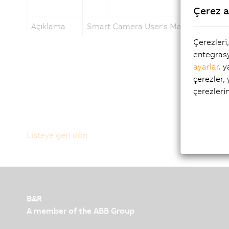
Çerez a
Açıklama
Smart Camera User's Manual
Çerezleri
entegrasy
ayarlar
. 
çerezler,
çerezleri
Listeye geri dön
B&R
A member of the ABB Group