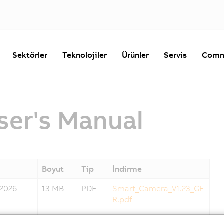
Sektörler
Teknolojiler
Ürünler
Servis
Comm
er's Manual
Boyut
Tip
İndirme
2026
13 MB
PDF
Smart_Camera_V1.23_GE
R.pdf
2026
13 MB
PDF
Smart_Camera_V1.23_EN