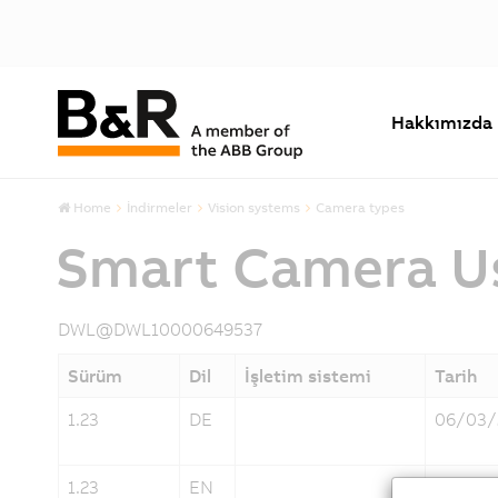
Hakkımızda
Home
İndirmeler
Vision systems
Camera types
Smart Camera Us
DWL@DWL10000649537
Sürüm
Dil
İşletim sistemi
Tarih
1.23
DE
06/03/
1.23
EN
06/03/