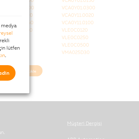
VCA0Y01.0100
VCA0Y01.0150
VCA0Y01.0200
VCA0Y01.0300
VCA0Y11.0010
VCA0Y11.0020
VCA0Y11.0050
VCA0Y11.0100
al medya
VCA0Y11.0150
VLE0C0120
reysel
VLE0C0160
VLE0C0250
rekli
VLE0C0350
VLE0C0500
çin lütfen
VLE0T0001
VMA025D30
kın
.
Daha fazla yükle
edin
Müşteri Dergisi
un.