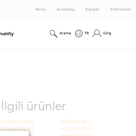
News
Academy
Kariyer
İndirmeler
unity
Arama
TR
Giriş
İlgili ürünler
VCA0Y01.0005
VCA0Y01.0010
VCA0Y01.0020
VCA0Y01.0050