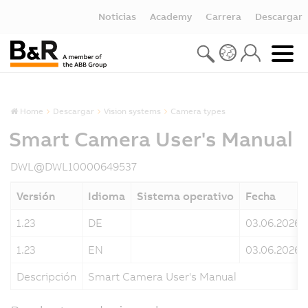
Noticias
Academy
Carrera
Descargar
Home
Descargar
Vision systems
Camera types
Smart Camera User's Manual
DWL@DWL10000649537
Versión
Idioma
Sistema operativo
Fecha
1.23
DE
03.06.2026
1.23
EN
03.06.2026
Descripción
Smart Camera User's Manual