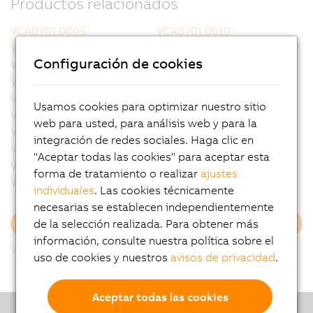
Productos relacionados
VCA0Y01.0005
VCA0Y01.0010
VCA0Y01.0020
VCA0Y01.0050
Configuración de cookies
VCA0Y01.0100
VCA0Y01.0150
VCA0Y01.0200
VCA0Y01.0300
VCA0Y11.0010
VCA0Y11.0020
Usamos cookies para optimizar nuestro sitio
VCA0Y11.0050
VCA0Y11.0100
web para usted, para análisis web y para la
VCA0Y11.0150
VLE0C0120
integración de redes sociales. Haga clic en
VLE0C0160
VLE0C0250
"Aceptar todas las cookies" para aceptar esta
VLE0C0350
VLE0C0500
forma de tratamiento o realizar
ajustes
VLE0T0001
VMA025D30
individuales
. Las cookies técnicamente
necesarias se establecen independientemente
de la selección realizada. Para obtener más
Cargar más
información, consulte nuestra política sobre el
Volver al listado
uso de cookies y nuestros
avisos de privacidad
.
Aceptar todas las cookies