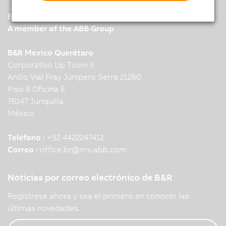
B&R
A member of the ABB Group
B&R Mexico Querétaro
Corporativo Up Town II
Anillo Vial Fray Junipero Serra 21260
Piso 8 Oficina E
76147 Juriquilla
México
Teléfono :
+52 4422247412
Correo :
office.br
@
mx.abb.com
Noticias por correo electrónico de B&R
Regístrese ahora y sea el primero en conocer las
últimas novedades.