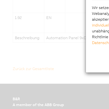
Wir setze
Webanalys
1.92
EN
akzeptier
individue
unabhängi
Richtlini
Beschreibung
Automation Panel 9xD - Hygiene
Datensch
Zurück zur Gesamtliste
B&R
A member of the ABB Group