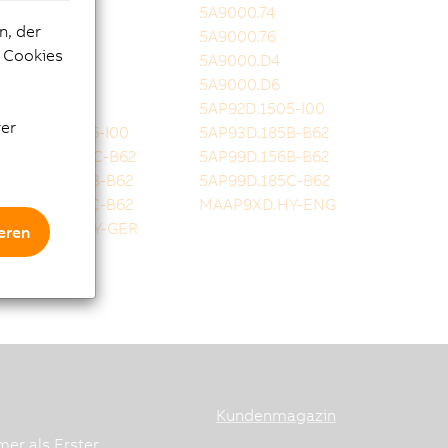
5A9000.73
5A9000.74
n, der
5A9000.75
5A9000.76
e Cookies
5A9000.D3
5A9000.D4
5A9000.D5
5A9000.D6
5A9000.D7
5AP92D.1505-I00
rer
5AP92D.1906-I00
5AP93D.185B-B62
5AP93D.240C-B62
5AP99D.156B-B62
5AP99D.185B-B62
5AP99D.185C-B62
5AP99D.215C-B62
MAAP9XD.HY-ENG
MAAP9XD.HY-GER
eren
Kundenmagazin
er als Erster.