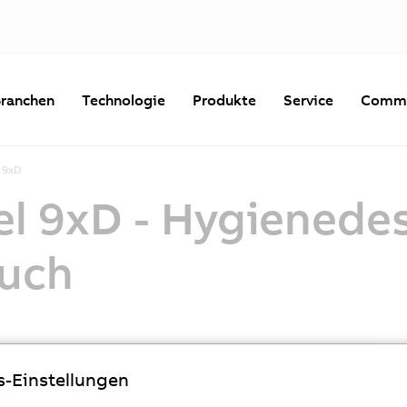
ranchen
Technologie
Produkte
Service
Commu
 9xD
l 9xD - Hygienede
uch
Datum
Größe
Typ
Download
s-Einstellungen
05.09.2022
4 MB
PDF
Automation_Panel_9xD_-