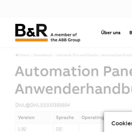
Über uns
B
Home
Downloads
Industrie PCs und Panels
Automation Panel
Automation Pane
Anwenderhandb
DWL@DWL10000393934
Version
Sprache
Operating System
Cookie
1.92
DE