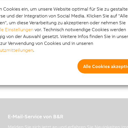
_Hygienedesign_V1.92.p
n Cookies ein, um unsere Website optimal für Sie zu gestalte
df
e und der Integration von Social Media. Klicken Sie auf "All
05.09.2022
4 MB
PDF
Automation_Panel_9xD_-
en", um diese Verarbeitung zu akzeptieren oder nehmen Sie
_Hygienic_design_V1.92.
lle Einstellungen
vor. Technisch notwendige Cookies werden
pdf
g von der Auswahl gesetzt. Weitere Infos finden Sie in unse
e zur Verwendung von Cookies und in unseren
design Anwenderhandbuch
utzmitteilungen
.
Alle Cookies akzepti
E-Mail-Service von B&R
Melden Sie sich jetzt an und erfahren Sie Neuigkeiten imm