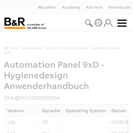
Aktuelles
Academy
Karriere
Downloads
Home
Downloads
Industrie PCs und Panels
Automation Panel
9xD
Automation Panel 9xD -
Hygienedesign
Anwenderhandbuch
DWL@DWL10000393934
Version
Sprache
Operating System
Datum
1.92
DE
05.09.202