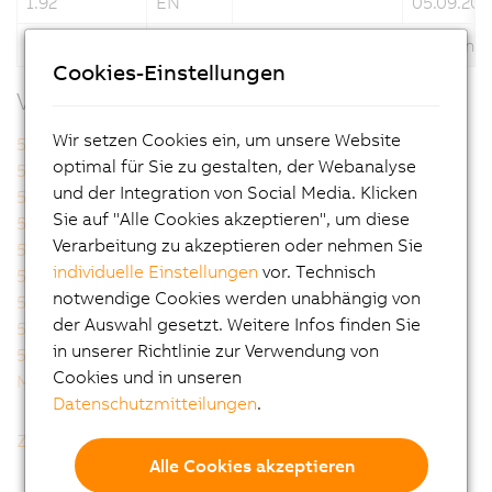
1.92
EN
05.09.202
Beschreibung
Automation Panel 9xD - Hygienedesign
Cookies-Einstellungen
Verwandte Produkte
Wir setzen Cookies ein, um unsere Website
5A9000.73
5A9000.74
optimal für Sie zu gestalten, der Webanalyse
5A9000.75
5A9000.76
und der Integration von Social Media. Klicken
5A9000.D3
5A9000.D4
Sie auf "Alle Cookies akzeptieren", um diese
5A9000.D5
5A9000.D6
Verarbeitung zu akzeptieren oder nehmen Sie
5A9000.D7
5AP92D.1505-I00
individuelle Einstellungen
vor. Technisch
5AP92D.1906-I00
5AP93D.185B-B62
notwendige Cookies werden unabhängig von
5AP93D.240C-B62
5AP99D.156B-B62
der Auswahl gesetzt. Weitere Infos finden Sie
5AP99D.185B-B62
5AP99D.185C-B62
in unserer Richtlinie zur Verwendung von
5AP99D.215C-B62
MAAP9XD.HY-ENG
Cookies und in unseren
MAAP9XD.HY-GER
Datenschutzmitteilungen
.
Zurück zur Gesamtliste
Alle Cookies akzeptieren