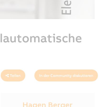
llautomatische
Teilen
In der Community diskutieren
Hagen Berger