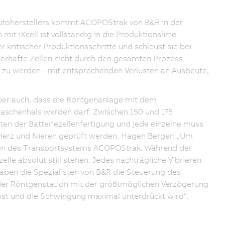
oautoherstellers kommt ACOPOStrak von B&R in der
t iXcell ist vollständig in die Produktionslinie
r kritischer Produktionsschritte und schleust sie bei
lerhafte Zellen nicht durch den gesamten Prozess
 zu werden - mit entsprechenden Verlusten an Ausbeute,
 aber auch, dass die Röntgenanlage mit dem
Flaschenhals werden darf. Zwischen 150 und 175
ten der Batteriezellenfertigung und jede einzelne muss
 Herz und Nieren geprüft werden. Hagen Berger: „Um
eiten des Transportsystems ACOPOStrak. Während der
lle absolut still stehen. Jedes nachträgliche Vibrieren
aben die Spezialisten von B&R die Steuerung des
 der Röntgenstation mit der größtmöglichen Verzögerung
st und die Schwingung maximal unterdrückt wird“.