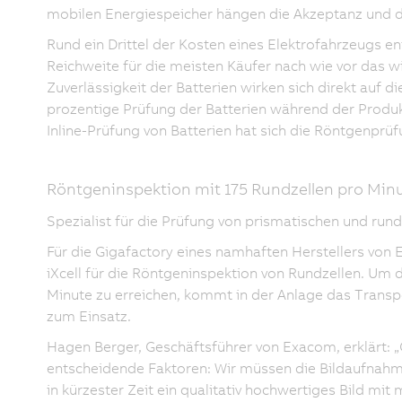
mobilen Energiespeicher hängen die Akzeptanz und 
Rund ein Drittel der Kosten eines Elektrofahrzeugs en
Reichweite für die meisten Käufer nach wie vor das wi
Zuverlässigkeit der Batterien wirken sich direkt auf d
prozentige Prüfung der Batterien während der Produkt
Inline-Prüfung von Batterien hat sich die Röntgenprüfu
Röntgeninspektion mit 175 Rundzellen pro Min
Spezialist für die Prüfung von prismatischen und ru
Für die Gigafactory eines namhaften Herstellers von
iXcell für die Röntgeninspektion von Rundzellen. Um d
Minute zu erreichen, kommt in der Anlage das Trans
zum Einsatz.
Hagen Berger, Geschäftsführer von Exacom, erklärt: „
entscheidende Faktoren: Wir müssen die Bildaufnahme
in kürzester Zeit ein qualitativ hochwertiges Bild mi