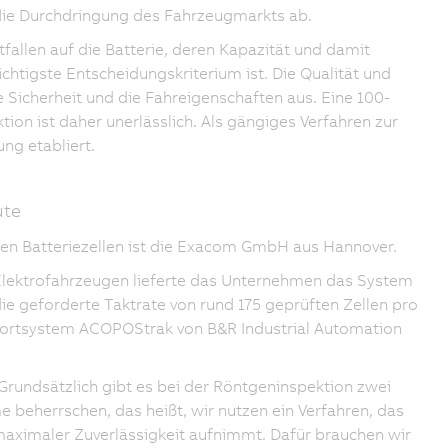
die Durchdringung des Fahrzeugmarkts ab.
tfallen auf die Batterie, deren Kapazität und damit
chtigste Entscheidungskriterium ist. Die Qualität und
ie Sicherheit und die Fahreigenschaften aus. Eine 100-
ion ist daher unerlässlich. Als gängiges Verfahren zur
ng etabliert.
ute
nden Batteriezellen ist die Exacom GmbH aus Hannover.
 Elektrofahrzeugen lieferte das Unternehmen das System
ie geforderte Taktrate von rund 175 geprüften Zellen pro
portsystem ACOPOStrak von B&R Industrial Automation
Grundsätzlich gibt es bei der Röntgeninspektion zwei
 beherrschen, das heißt, wir nutzen ein Verfahren, das
t maximaler Zuverlässigkeit aufnimmt. Dafür brauchen wir