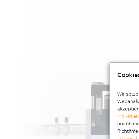
Cookie
Wir setze
Webanalys
akzeptier
individue
unabhängi
Richtlini
Datensch