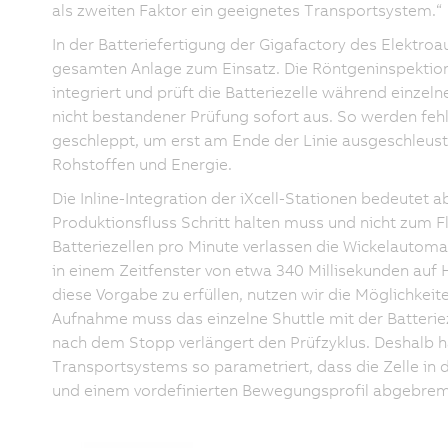
als zweiten Faktor ein geeignetes Transportsystem.“
In der Batteriefertigung der Gigafactory des Elektr
gesamten Anlage zum Einsatz. Die Röntgeninspektion mi
integriert und prüft die Batteriezelle während einzelne
nicht bestandener Prüfung sofort aus. So werden feh
geschleppt, um erst am Ende der Linie ausgeschleust
Rohstoffen und Energie.
Die Inline-Integration der iXcell-Stationen bedeutet
Produktionsfluss Schritt halten muss und nicht zum 
Batteriezellen pro Minute verlassen die Wickelautoma
in einem Zeitfenster von etwa 340 Millisekunden auf
diese Vorgabe zu erfüllen, nutzen wir die Möglichk
Aufnahme muss das einzelne Shuttle mit der Batterieze
nach dem Stopp verlängert den Prüfzyklus. Deshalb h
Transportsystems so parametriert, dass die Zelle in
und einem vordefinierten Bewegungsprofil abgebrem