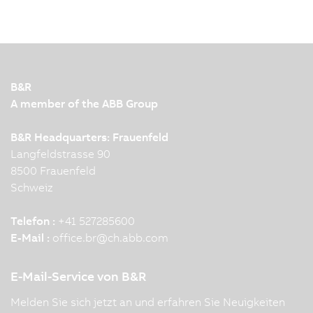
Nowadays, humans, robots and machines work
together closely and efficiently in modern
production facilities. To make this interaction
possible, leading automation technology and
innovation are required. KNAPP and B&R
B&R
demonstrate this impressively…
A member of the ABB Group
B&R Headquarters: Frauenfeld
Langfeldstrasse 90
8500 Frauenfeld
Schweiz
Telefon :
+41 527285600
E-Mail :
office.br
@
ch.abb.com
E-Mail-Service von B&R
Melden Sie sich jetzt an und erfahren Sie Neuigkeiten