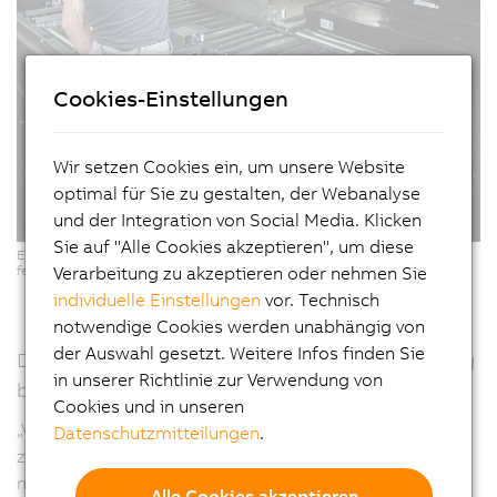
Cookies-Einstellungen
Wir setzen Cookies ein, um unsere Website
optimal für Sie zu gestalten, der Webanalyse
und der Integration von Social Media. Klicken
Sie auf "Alle Cookies akzeptieren", um diese
Ergonomische Pick-it-easy-Arbeitsplätze für eine softwaregestützte,
fehlerfreie Kommissionierung. (Copyright: © KNAPP/ Niederwieser)
Verarbeitung zu akzeptieren oder nehmen Sie
individuelle Einstellungen
vor. Technisch
notwendige Cookies werden unabhängig von
der Auswahl gesetzt. Weitere Infos finden Sie
Durchgängiger Materialfluss – von Wareneingang
in unserer Richtlinie zur Verwendung von
bis Versand
Cookies und in unseren
„Vom Lager bis zur Produktion, von Wareneingang bis
Datenschutzmitteilungen
.
zur Auslieferung. Die Automatisierung macht es
möglich, schneller und flexibler auf Änderungen zu
Alle Cookies akzeptieren