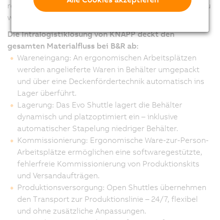
reagieren und gleichzeitig effizienter und produktiver zu
werden“ betont Humer.
Die Intralogistiklösung von KNAPP deckt den
gesamten Materialfluss bei B&R ab:
Wareneingang: An ergonomischen Arbeitsplätzen
werden angelieferte Waren in Behälter umgepackt
und über eine Deckenfördertechnik automatisch ins
Lager überführt.
Lagerung: Das Evo Shuttle lagert die Behälter
dynamisch und platzoptimiert ein – inklusive
automatischer Stapelung niedriger Behälter.
Kommissionierung: Ergonomische Ware-zur-Person-
Arbeitsplätze ermöglichen eine softwaregestützte,
fehlerfreie Kommissionierung von Produktionskits
und Versandaufträgen.
Produktionsversorgung: Open Shuttles übernehmen
den Transport zur Produktionslinie – 24/7, flexibel
und ohne zusätzliche Anpassungen.