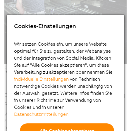
Cookies-Einstellungen
Wir setzen Cookies ein, um unsere Website
optimal für Sie zu gestalten, der Webanalyse
und der Integration von Social Media. Klicken
Sie auf "Alle Cookies akzeptieren", um diese
Ergonomische Pick-it-easy-Arbeitsplätze für eine softwaregestützte,
fehlerfreie Kommissionierung. (Copyright: © KNAPP/ Niederwieser)
Verarbeitung zu akzeptieren oder nehmen Sie
individuelle Einstellungen
vor. Technisch
notwendige Cookies werden unabhängig von
der Auswahl gesetzt. Weitere Infos finden Sie
Durchgängiger Materialfluss – von Wareneingang
in unserer Richtlinie zur Verwendung von
bis Versand
Cookies und in unseren
„Vom Lager bis zur Produktion, von Wareneingang bis
Datenschutzmitteilungen
.
zur Auslieferung. Die Automatisierung macht es
möglich, schneller und flexibler auf Änderungen zu
Alle Cookies akzeptieren