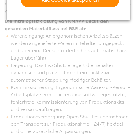
reagieren und gleichzeitig effizienter und produktiver zu
werden“ betont Humer.
Die Intralogistiklösung von KNAPP deckt den
gesamten Materialfluss bei B&R ab:
Wareneingang: An ergonomischen Arbeitsplätzen
werden angelieferte Waren in Behälter umgepackt
und über eine Deckenfördertechnik automatisch ins
Lager überführt.
Lagerung: Das Evo Shuttle lagert die Behälter
dynamisch und platzoptimiert ein – inklusive
automatischer Stapelung niedriger Behälter.
Kommissionierung: Ergonomische Ware-zur-Person-
Arbeitsplätze ermöglichen eine softwaregestützte,
fehlerfreie Kommissionierung von Produktionskits
und Versandaufträgen.
Produktionsversorgung: Open Shuttles übernehmen
den Transport zur Produktionslinie – 24/7, flexibel
und ohne zusätzliche Anpassungen.