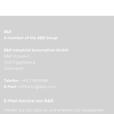
Nowadays, humans, robots and machines work
together closely and efficiently in modern
production facilities. To make this interaction
possible, leading automation technology and
innovation are required. KNAPP and B&R
B&R
demonstrate this impressively…
A member of the ABB Group
B&R Industrial Automation GmbH
B&R Strasse 1
5142 Eggelsberg
Österreich
Telefon :
+43 7748 6586
E-Mail :
office.br
@
abb.com
E-Mail-Service von B&R
Melden Sie sich jetzt an und erfahren Sie Neuigkeiten