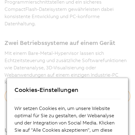
Programmierschnittstellen und ein sicheres
CompactFlash-Dateisystem gewährleisten dabei
konsistente Entwicklung und PC-konforme
Datenhaltung.
Zwei Betriebssysteme auf einem Gerät
Mit einem Bare-Metal-Hypervisor lassen sich
Echtzeitsteuerung und zusätzliche Softwarefunktionen
wie Datenanalyse, 3D-Visualisierung oder
Webanwendungen auf einem einzigen Industrie-PC
kombinieren – ganz ohne zusätzliche Hardware.
Cookies-Einstellungen
Mehr erfahren
Wir setzen Cookies ein, um unsere Website
optimal für Sie zu gestalten, der Webanalyse
und der Integration von Social Media. Klicken
Unterstützung aller relevanten
Sie auf "Alle Cookies akzeptieren", um diese