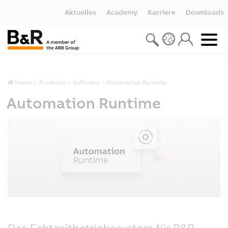
Aktuelles
Academy
Karriere
Downloads
Home
Produkte
Software
Automation Runtime
Automation Runtime
Das Echtzeitbetriebssystem für B&R