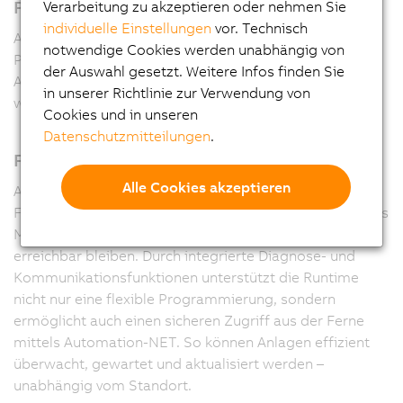
Programmiersprachen
Verarbeitung zu akzeptieren oder nehmen Sie
individuelle Einstellungen
vor. Technisch
Automation Runtime unterstützt mehrere
notwendige Cookies werden unabhängig von
Programmiersprachen wie IEC-61131-3 und C, sodass
der Auswahl gesetzt. Weitere Infos finden Sie
Applikationen im Automation Studio flexibel entwickelt
in unserer Richtlinie zur Verwendung von
werden können.
Cookies und in unseren
Datenschutzmitteilungen
.
Fernwartung - komplett integriert
Alle Cookies akzeptieren
Automation Runtime bildet das leistungsstarke
Fundament aller B&R-Steuerungen und sorgt dafür, dass
Maschinen jederzeit zuverlässig laufen – und jederzeit
erreichbar bleiben. Durch integrierte Diagnose- und
Kommunikationsfunktionen unterstützt die Runtime
nicht nur eine flexible Programmierung, sondern
ermöglicht auch einen sicheren Zugriff aus der Ferne
mittels Automation-NET. So können Anlagen effizient
überwacht, gewartet und aktualisiert werden –
unabhängig vom Standort.