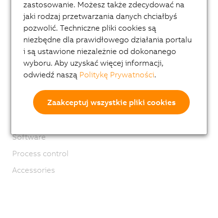
Mechatronic systems
zastosowanie. Możesz także zdecydować na
jaki rodzaj przetwarzania danych chciałbyś
ACOPOS 6D
pozwolić. Techniczne pliki cookies są
ACOPOStrak
niezbędne dla prawidłowego działania portalu
i są ustawione niezależnie od dokonanego
SuperTrak
wyboru. Aby uzyskać więcej informacji,
Robotics
odwiedź naszą
Politykę Prywatności
.
Automatyka mobilna
Zaakceptuj wszystkie pliki cookies
Network and fieldbus modules
Industrial IoT
Software
Process control
Accessories