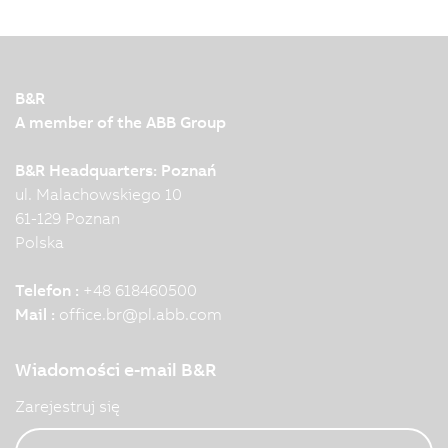
B&R
A member of the ABB Group
B&R Headquarters: Poznań
ul. Malachowskiego 10
61-129 Poznan
Polska
Telefon :
+48 618460500
Mail :
office.br
@
pl.abb.com
Wiadomości e-mail B&R
Zarejestruj się