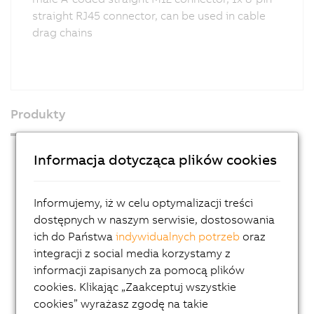
straight RJ45 connector, can be used in cable
drag chains
Produkty
Industrial PCs
Informacja dotycząca plików cookies
HMI
PLC systems
Informujemy, iż w celu optymalizacji treści
dostępnych w naszym serwisie, dostosowania
I/O systems
ich do Państwa
indywidualnych potrzeb
oraz
Vision systems
integracji z social media korzystamy z
informacji zapisanych za pomocą plików
Safety technology
cookies. Klikając „Zaakceptuj wszystkie
Motion control
cookies” wyrażasz zgodę na takie