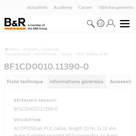
Actualités
Academy
Career
Téléchargements
Home
Produits
Systèmes
mécatroniques
ACOPOStrak
Cables
PLK - Câbles RJ45
8F1CD0010.11390-0
Fiche technique
Informations générales
Accessoire
RÉFÉRENCE PRODUIT:
8F1CD0010.11390-0
DESCRIPTION:
ACOPOStrak PLK cable, length 10 m, 1x 12-pin
male A-coded straight M12 connector, 1x 8-pin