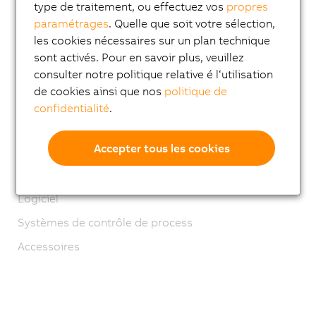
Systèmes mécatroniques
type de traitement, ou effectuez vos
propres
paramétrages
. Quelle que soit votre sélection,
ACOPOS 6D
les cookies nécessaires sur un plan technique
ACOPOStrak
sont activés. Pour en savoir plus, veuillez
consulter notre politique relative é l‘utilisation
SuperTrak
de cookies ainsi que nos
politique de
Robotique
confidentialité
.
Mobile Automation
Accepter tous les cookies
Modules réseau et bus de terrain
Industrial IoT
Logiciel
Systèmes de contrôle de process
Accessoires