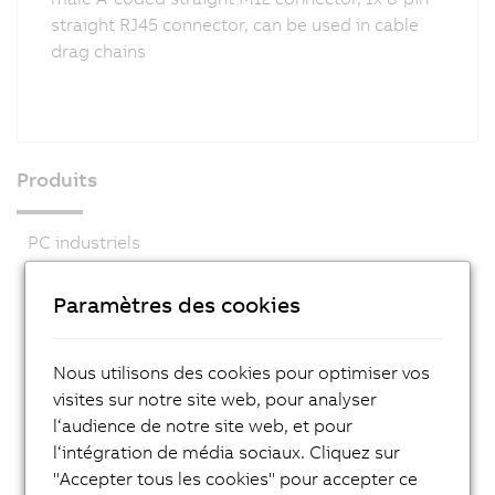
straight RJ45 connector, can be used in cable
drag chains
Produits
PC industriels
Visualisation et commande
Paramètres des cookies
Systèmes de contrôle
Systèmes d’E/S
Nous utilisons des cookies pour optimiser vos
Systèmes de vision
visites sur notre site web, pour analyser
l‘audience de notre site web, et pour
Technologie de sécurité
l‘intégration de média sociaux. Cliquez sur
Entraînements
"Accepter tous les cookies" pour accepter ce