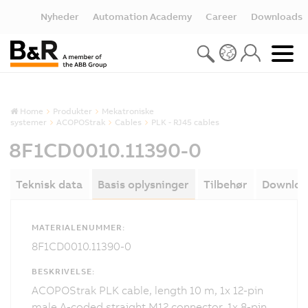
Nyheder
Automation Academy
Career
Downloads
Home
Produkter
Mekatroniske
systemer
ACOPOStrak
Cables
PLK - RJ45 cables
8F1CD0010.11390-0
Teknisk data
Basis oplysninger
Tilbehør
Downloa
MATERIALENUMMER:
8F1CD0010.11390-0
BESKRIVELSE:
ACOPOStrak PLK cable, length 10 m, 1x 12-pin
male A-coded straight M12 connector, 1x 8-pin