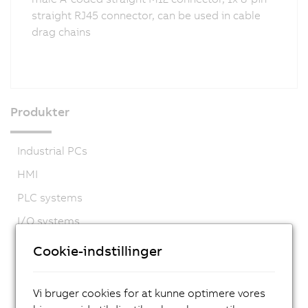
straight RJ45 connector, can be used in cable
drag chains
Produkter
Industrial PCs
HMI
PLC systems
I/O systems
Vision systemer
Cookie-indstillinger
Safety technology
Motion control
Vi bruger cookies for at kunne optimere vores