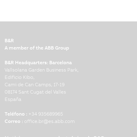
B&R
A member of the ABB Group
B&R Headquarters: Barcelona
Vallsolana Garden Business Park,
Edificio Kibo,
Cami de Can Camps, 17-19
08174 Sant Cugat del Valles
España
Teléfono :
+34 935689965
Correo :
office.br
@
es.abb.com