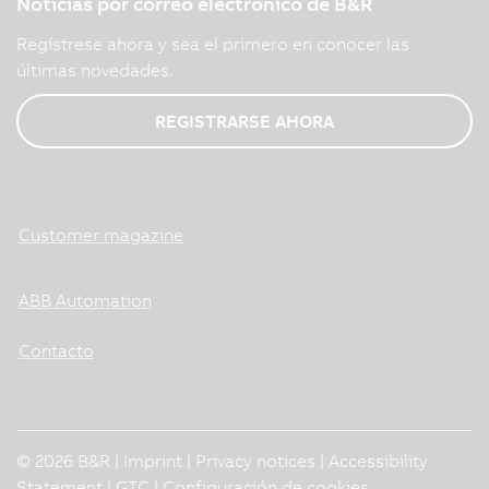
Noticias por correo electrónico de B&R
Regístrese ahora y sea el primero en conocer las
últimas novedades.
REGISTRARSE AHORA
Customer magazine
ABB Automation
Contacto
© 2026 B&R |
Imprint
|
Privacy notices
|
Accessibility
Statement
|
GTC
|
Configuración de cookies