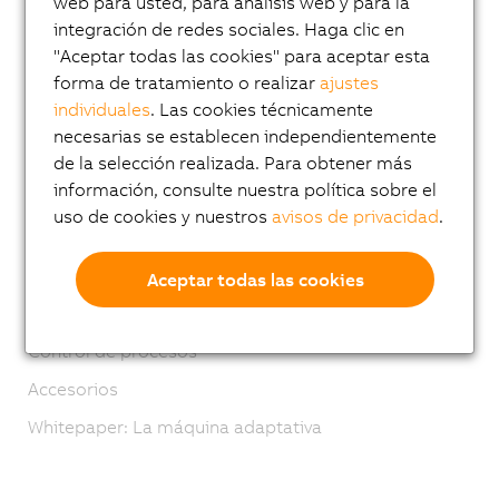
web para usted, para análisis web y para la
Sistemas mecatrónicos
integración de redes sociales. Haga clic en
ACOPOS 6D
"Aceptar todas las cookies" para aceptar esta
forma de tratamiento o realizar
ajustes
ACOPOStrak
individuales
. Las cookies técnicamente
SuperTrak
necesarias se establecen independientemente
Robótica industrial
de la selección realizada. Para obtener más
información, consulte nuestra política sobre el
Automatización móvil
uso de cookies y nuestros
avisos de privacidad
.
Módulos de red y bus de campo
Industrial IoT
Aceptar todas las cookies
Software
Control de procesos
Accesorios
Whitepaper: La máquina adaptativa