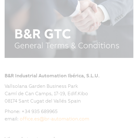
B&R Industrial Automation Ibérica, S.L.U.
Vallsolana Garden Business Park
Camí de Can Camps, 17-19, Edif.Kibo
08174 Sant Cugat del Vallés Spain
Phone: +34 935 689965
email:
office.es
@
br-automation.com