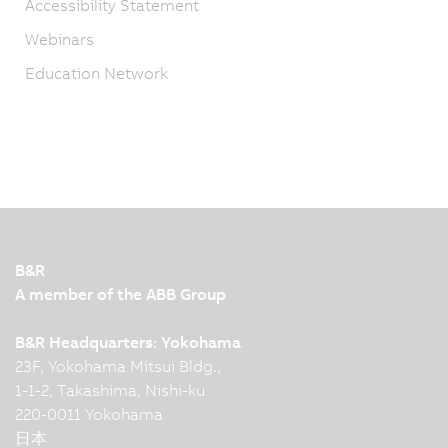
Accessibility Statement
Webinars
Education Network
B&R
A member of the ABB Group
B&R Headquarters: Yokohama
23F, Yokohama Mitsui Bldg.,
1-1-2, Takashima, Nishi-ku
220-0011 Yokohama
日本