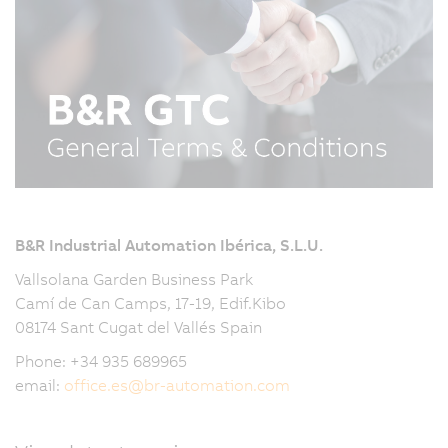
B&R Industrial Automation Ibérica, S.L.U.
Vallsolana Garden Business Park
Camí de Can Camps, 17-19, Edif.Kibo
08174 Sant Cugat del Vallés Spain
Phone: +34 935 689965
email:
office.es
@
br-automation.com