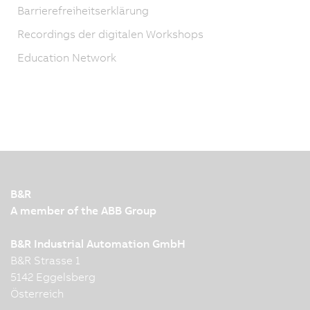
Barrierefreiheitserklärung
Recordings der digitalen Workshops
Education Network
B&R
A member of the ABB Group
B&R Industrial Automation GmbH
B&R Strasse 1
5142 Eggelsberg
Österreich