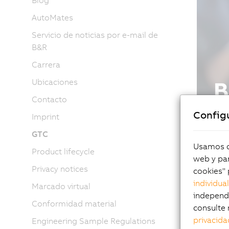
Blog
AutoMates
Servicio de noticias por e-mail de
B&R
Carrera
Ubicaciones
Contacto
Config
Imprint
GTC
Usamos co
Product lifecycle
web y par
Privacy notices
cookies" 
individua
Marcado virtual
independi
Conformidad material
consulte 
privacida
Engineering Sample Regulations