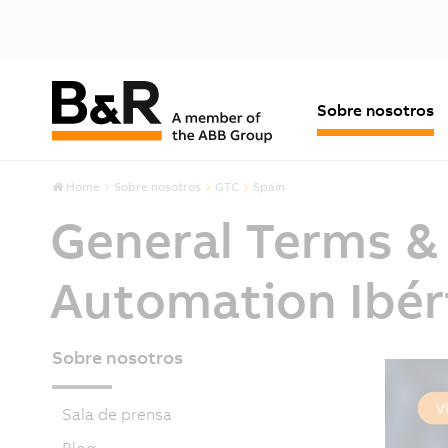
Sobre nosotros
Home
Sobre nosotros
GTC
Spain
General Terms & 
Automation Ibéri
Sobre nosotros
Sala de prensa