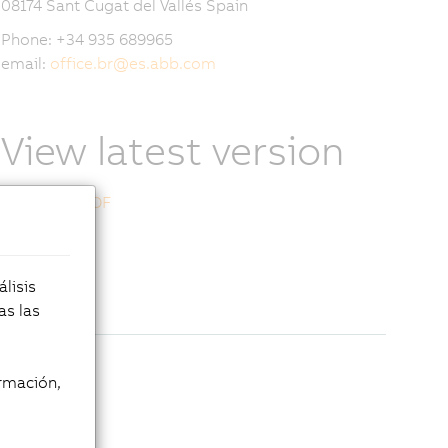
08174 Sant Cugat del Vallés Spain
Phone: +34 935 689965
email:
office.br
@
es.abb.com
View latest version
Download PDF
lisis
as las
rmación,