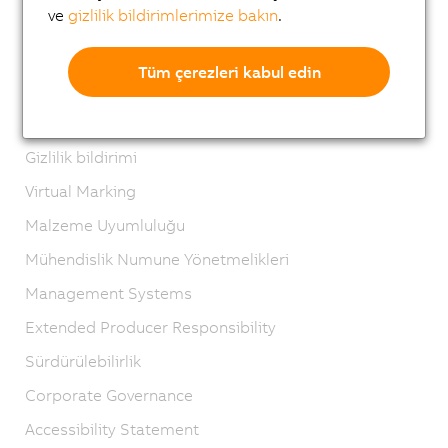
ve
gizlilik bildirimlerimize bakın
.
İletişim
Impressum
Tüm çerezleri kabul edin
GTC
Produkt-Lifecycle
Gizlilik bildirimi
Virtual Marking
Malzeme Uyumluluğu
Mühendislik Numune Yönetmelikleri
Management Systems
Extended Producer Responsibility
Sürdürülebilirlik
Corporate Governance
Accessibility Statement