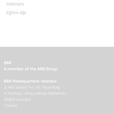
Webinars
Eğitim Ağı
B&R
A member of the ABB Group
B&R Headquarters: Istanbul
Zuhal Sokak No: 20, Niyazibey
is Merkezi, Altaycesme Mahallesi
34843 Istanbul
Türkiye