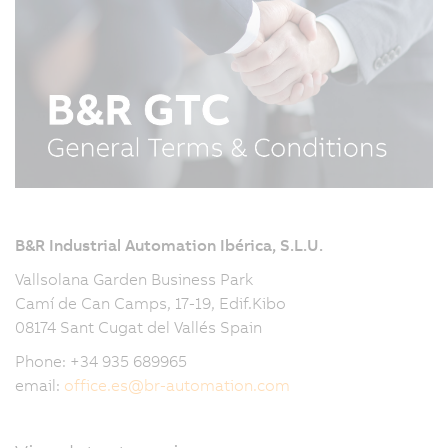
B&R Industrial Automation Ibérica, S.L.U.
Vallsolana Garden Business Park
Camí de Can Camps, 17-19, Edif.Kibo
08174 Sant Cugat del Vallés Spain
Phone: +34 935 689965
email:
office.es
@
br-automation.com