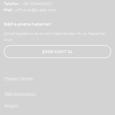
Telefon :
+90 2164424100
Mail :
office.br
@
tr.abb.com
B&R e-posta haberleri
Şimdi kaydolun ve en son haberlerden ilk siz haberdar
olun.
ŞİMDİ KAYIT OL
Müşteri Dergisi
ABB Automation
İletişim