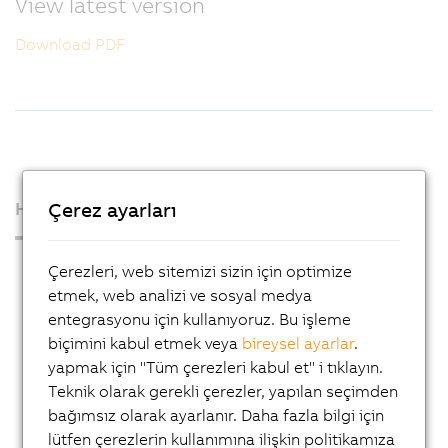
View latest version
Download PDF
Çerez ayarları
Hakkımızda
Basın Odası
Çerezleri, web sitemizi sizin için optimize
etmek, web analizi ve sosyal medya
Blog
entegrasyonu için kullanıyoruz. Bu işleme
AutoMates
biçimini kabul etmek veya
bireysel ayarlar
.
yapmak için "Tüm çerezleri kabul et" i tıklayın.
E-Mail-Service von B&R
Teknik olarak gerekli çerezler, yapılan seçimden
Kariyer
bağımsız olarak ayarlanır. Daha fazla bilgi için
Lokasyonlar
lütfen çerezlerin kullanımına ilişkin politikamıza