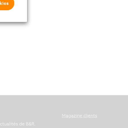
kies
Magazine clients
ctualités de B&R.