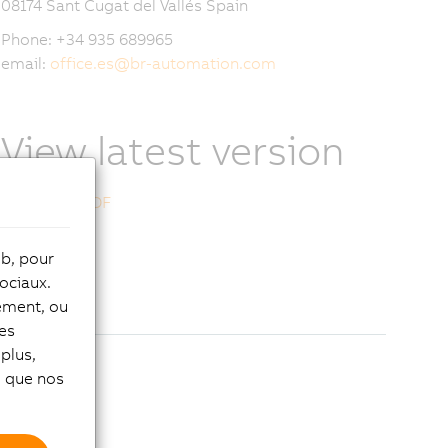
08174 Sant Cugat del Vallés Spain
Phone: +34 935 689965
email:
office.es
@
br-automation.com
View latest version
Download PDF
eb, pour
ociaux.
tement, ou
les
plus,
si que nos