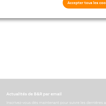
Accepter tous les coo
Actualités de B&R par email
Inscrivez-vous dès maintenant pour suivre les dernières a