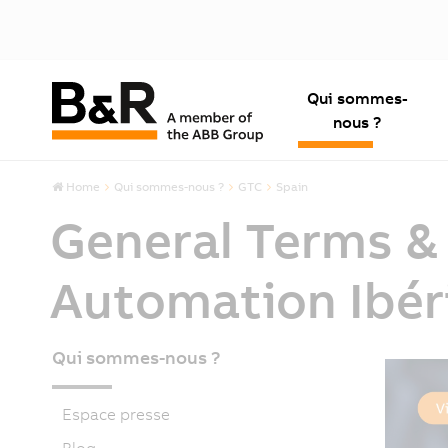
Qui sommes-
nous ?
Home
Qui sommes-nous ?
GTC
Spain
General Terms & 
Automation Ibéri
Qui sommes-nous ?
Espace presse