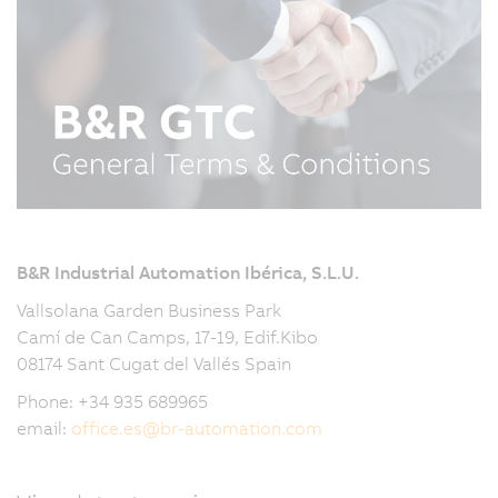
B&R Industrial Automation Ibérica, S.L.U.
Vallsolana Garden Business Park
Camí de Can Camps, 17-19, Edif.Kibo
08174 Sant Cugat del Vallés Spain
Phone: +34 935 689965
email:
office.es
@
br-automation.com