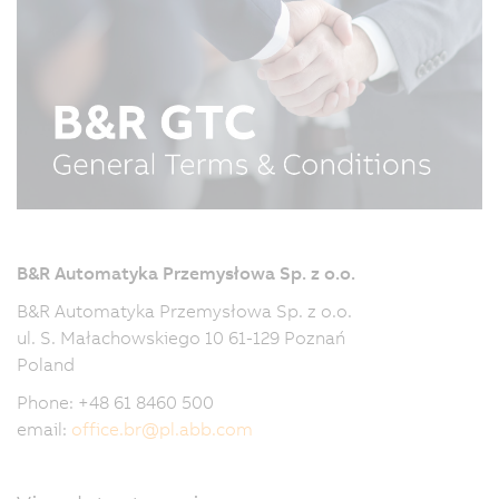
B&R Automatyka Przemysłowa Sp. z o.o.
B&R Automatyka Przemysłowa Sp. z o.o.
ul. S. Małachowskiego 10 61-129 Poznań
Poland
Phone: +48 61 8460 500
email:
office.br
@
pl.abb.com