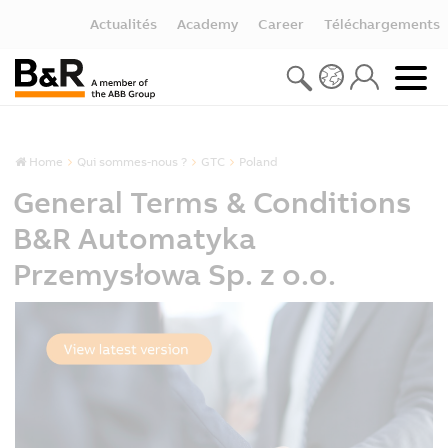
Actualités
Academy
Career
Téléchargements
Home
Qui sommes-nous ?
GTC
Poland
General Terms & Conditions
B&R Automatyka
Przemysłowa Sp. z o.o.