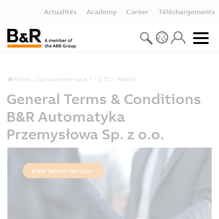
Actualités
Academy
Career
Téléchargements
Home
Qui sommes-nous ?
GTC
Poland
General Terms & Conditions
B&R Automatyka
Przemysłowa Sp. z o.o.