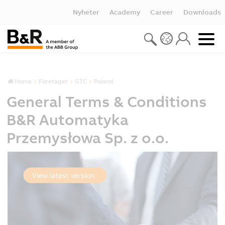
Nyheter
Academy
Career
Downloads
Home
Företaget
GTC
Poland
General Terms & Conditions
B&R Automatyka
Przemysłowa Sp. z o.o.