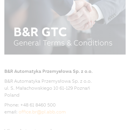
B&R Automatyka Przemysłowa Sp. z o.o.
B&R Automatyka Przemysłowa Sp. z o.o.
ul. S. Małachowskiego 10 61-129 Poznań
Poland
Phone: +48 61 8460 500
email:
office.br
@
pl.abb.com