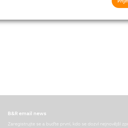
Přij
B&R email news
Zaregistrujte se a buďte první, kdo se dozví nejnovější zp