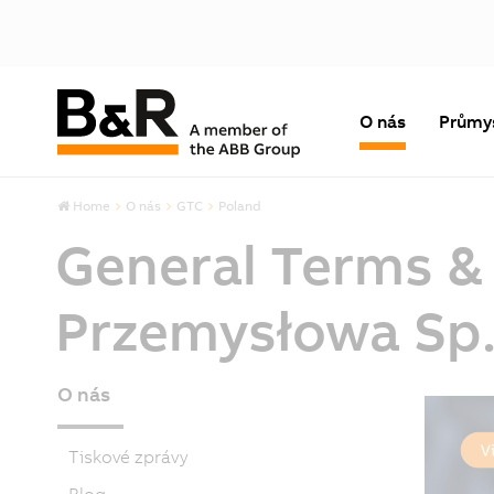
O nás
Průmy
Home
O nás
GTC
Poland
General Terms &
Przemysłowa Sp. 
O nás
Tiskové zprávy