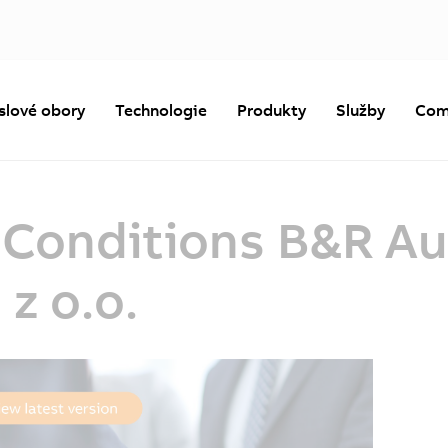
slové obory
Technologie
Produkty
Služby
Com
 Conditions B&R A
z o.o.