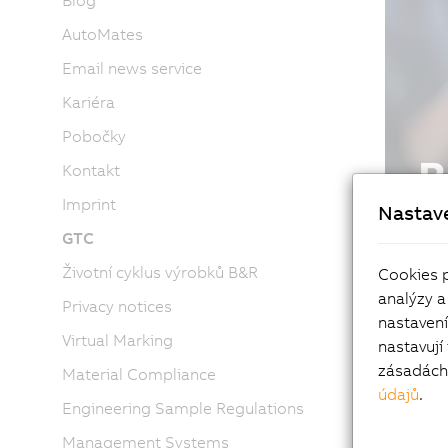
Blog
AutoMates
Email news service
Kariéra
Pobočky
Kontakt
Imprint
Nastav
GTC
Životní cyklus výrobků B&R
Cookies 
analýzy a
Privacy notices
nastaven
Virtual Marking
nastavují
zásadách 
Material Compliance
údajů
.
Engineering Sample Regulations
Management Systems