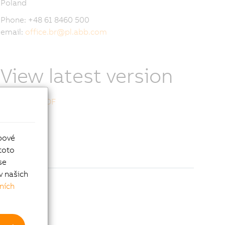
Poland
Phone: +48 61 8460 500
email:
office.br
@
pl.abb.com
View latest version
Download PDF
bové
toto
se
v našich
ních