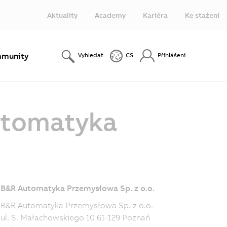
Aktuality
Academy
Kariéra
Ke stažení
munity
Vyhledat
CS
Přihlášení
utomatyka
B&R Automatyka Przemysłowa Sp. z o.o.
B&R Automatyka Przemysłowa Sp. z o.o.
ul. S. Małachowskiego 10 61-129 Poznań