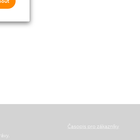
mout
Časopis pro zákazníky
rávy.