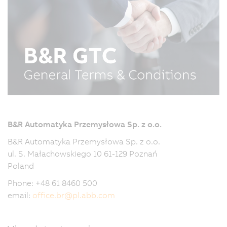
B&R Automatyka Przemysłowa Sp. z o.o.
B&R Automatyka Przemysłowa Sp. z o.o.
ul. S. Małachowskiego 10 61-129 Poznań
Poland
Phone: +48 61 8460 500
email:
office.br
@
pl.abb.com