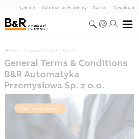
Nyheder
Automation Academy
Career
Downloads
Home
Organisation
GTC
Poland
General Terms & Conditions
B&R Automatyka
Przemysłowa Sp. z o.o.