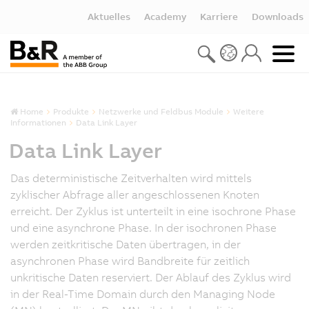
Aktuelles
Academy
Karriere
Downloads
Home
Produkte
Netzwerke und Feldbus Module
Weitere
Informationen
Data Link Layer
Data Link Layer
Das deterministische Zeitverhalten wird mittels
zyklischer Abfrage aller angeschlossenen Knoten
erreicht. Der Zyklus ist unterteilt in eine isochrone Phase
und eine asynchrone Phase. In der isochronen Phase
werden zeitkritische Daten übertragen, in der
asynchronen Phase wird Bandbreite für zeitlich
unkritische Daten reserviert. Der Ablauf des Zyklus wird
in der Real-Time Domain durch den Managing Node