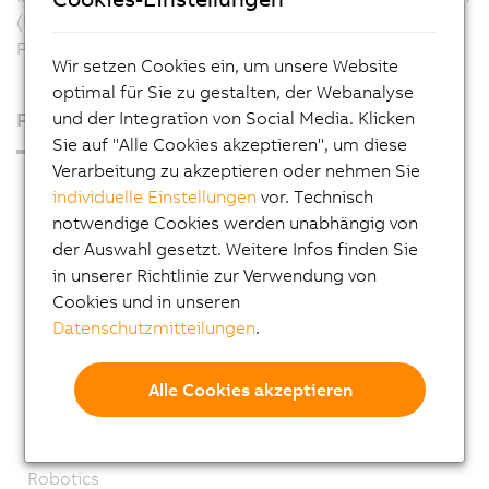
(NAT), wie beim Anschluss an einen Internet Service
Provider.
Wir setzen Cookies ein, um unsere Website
optimal für Sie zu gestalten, der Webanalyse
und der Integration von Social Media. Klicken
Produkte
Sie auf "Alle Cookies akzeptieren", um diese
Verarbeitung zu akzeptieren oder nehmen Sie
Industrie PCs
individuelle Einstellungen
vor. Technisch
Visualisieren und Bedienen
notwendige Cookies werden unabhängig von
der Auswahl gesetzt. Weitere Infos finden Sie
Steuerungssysteme
in unserer Richtlinie zur Verwendung von
I/O Systeme
Cookies und in unseren
Datenschutzmitteilungen
.
Vision Systeme
Sicherheitstechnik
Alle Cookies akzeptieren
Antriebstechnik
Mechatronische Systeme
Robotics