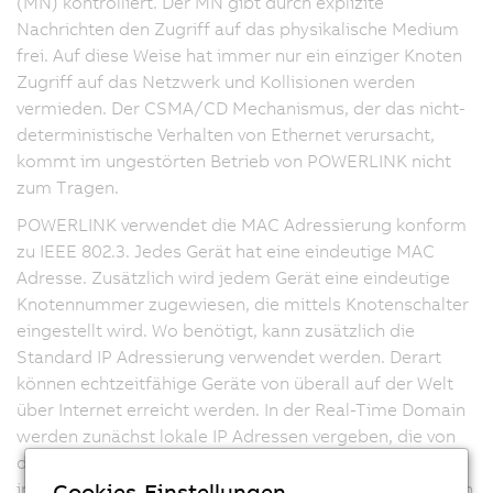
(MN) kontrolliert. Der MN gibt durch explizite
Nachrichten den Zugriff auf das physikalische Medium
frei. Auf diese Weise hat immer nur ein einziger Knoten
Zugriff auf das Netzwerk und Kollisionen werden
vermieden. Der CSMA/CD Mechanismus, der das nicht-
deterministische Verhalten von
Ethernet
verursacht,
kommt im ungestörten Betrieb von POWERLINK nicht
zum Tragen.
POWERLINK verwendet die MAC Adressierung konform
zu IEEE 802.3. Jedes Gerät hat eine eindeutige MAC
Adresse. Zusätzlich wird jedem Gerät eine eindeutige
Knotennummer zugewiesen, die mittels Knotenschalter
eingestellt wird. Wo benötigt, kann zusätzlich die
Standard IP Adressierung verwendet werden. Derart
können echtzeitfähige Geräte von überall auf der Welt
über Internet erreicht werden. In der Real-Time Domain
werden zunächst lokale IP Adressen vergeben, die von
der Knotennummer abgeleitet werden. Der Übergang
Cookies-Einstellungen
ins Internet erfolgt mittels Network Address Translation