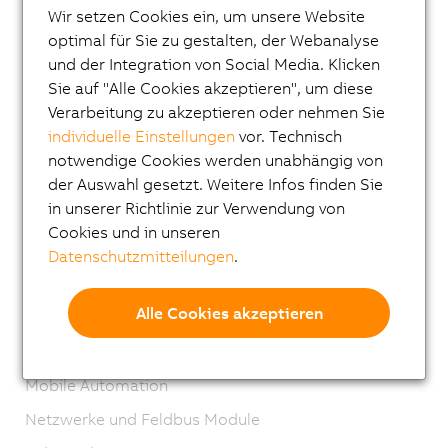
Steuerungssysteme
Wir setzen Cookies ein, um unsere Website
optimal für Sie zu gestalten, der Webanalyse
I/O Systeme
und der Integration von Social Media. Klicken
X20 System
Sie auf "Alle Cookies akzeptieren", um diese
Verarbeitung zu akzeptieren oder nehmen Sie
X20 System coated
individuelle Einstellungen
vor. Technisch
X67 System
notwendige Cookies werden unabhängig von
XV System
der Auswahl gesetzt. Weitere Infos finden Sie
in unserer Richtlinie zur Verwendung von
Vision Systeme
Cookies und in unseren
Sicherheitstechnik
Datenschutzmitteilungen
.
Antriebstechnik
Alle Cookies akzeptieren
Mechatronische Systeme
Robotics
Mobile Automation
Netzwerke und Feldbus Module