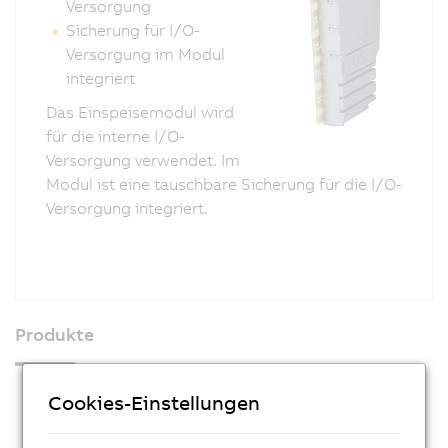
Versorgung
Sicherung für I/O-
Versorgung im Modul
integriert
Das Einspeisemodul wird
für die interne I/O-
Versorgung verwendet. Im
Modul ist eine tauschbare Sicherung für die I/O-
Versorgung integriert.
Produkte
Industrie PCs
Cookies-Einstellungen
Visualisieren und Bedienen