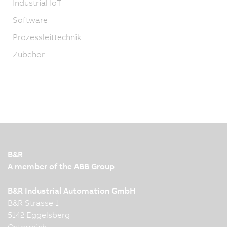
Industrial IoT
Software
Prozessleittechnik
Zubehör
B&R
A member of the ABB Group
B&R Industrial Automation GmbH
B&R Strasse 1
5142 Eggelsberg
Österreich