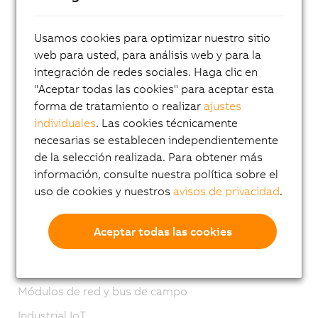
Sistemas PLC
Sistemas de E/S
Usamos cookies para optimizar nuestro sitio
Sistema X20
web para usted, para análisis web y para la
integración de redes sociales. Haga clic en
Sistemas X20 revestidos
"Aceptar todas las cookies" para aceptar esta
Sistema X67
forma de tratamiento o realizar
ajustes
Sistema XV
individuales
. Las cookies técnicamente
necesarias se establecen independientemente
Sistemas de visión
de la selección realizada. Para obtener más
Tecnología de Seguridad
información, consulte nuestra política sobre el
uso de cookies y nuestros
avisos de privacidad
.
Motion control
Sistemas mecatrónicos
Aceptar todas las cookies
Robótica industrial
Automatización móvil
Módulos de red y bus de campo
Industrial IoT