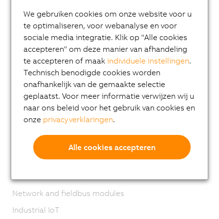
I/O systems
We gebruiken cookies om onze website voor u
te optimaliseren, voor webanalyse en voor
X20 System
sociale media integratie. Klik op "Alle cookies
Coated X20 systems
accepteren" om deze manier van afhandeling
X67 System
te accepteren of maak
individuele instellingen
.
Technisch benodigde cookies worden
XV System
onafhankelijk van de gemaakte selectie
Vision systems
geplaatst. Voor meer informatie verwijzen wij u
naar ons beleid voor het gebruik van cookies en
Safety technology
onze
privacyverklaringen
.
Motion control
Mechatronic systems
Alle cookies accepteren
Robotics
Mobile Automation
Network and fieldbus modules
Industrial IoT