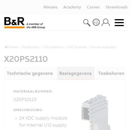
Nieuws
Academy
Career
Downloads
Home
Producten
I/O systems
X20 System
Power supplies
X20PS2110
Technische gegevens
Basisgegevens
Toebehoren
MATERIAALNUMMER:
X20PS2110
OMSCHRIJVING:
24 VDC supply module
for internal I/O supply