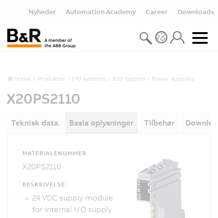
Nyheder
Automation Academy
Career
Downloads
Home
Produkter
I/O systems
X20 System
Power supplies
X20PS2110
Teknisk data
Basis oplysninger
Tilbehør
Downloa
MATERIALENUMMER:
X20PS2110
BESKRIVELSE:
24 VDC supply module
for internal I/O supply