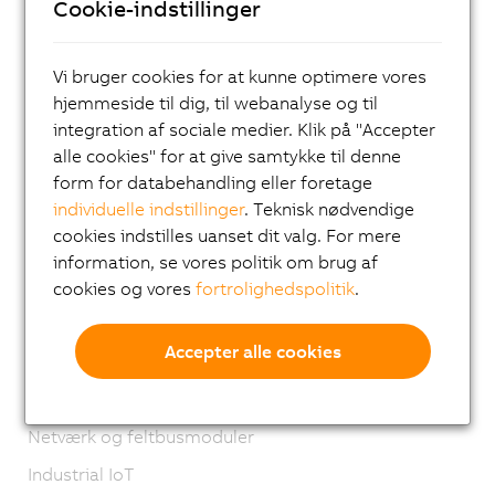
Cookie-indstillinger
I/O systems
X20 System
Vi bruger cookies for at kunne optimere vores
Coated X20 systems
hjemmeside til dig, til webanalyse og til
integration af sociale medier. Klik på "Accepter
X67 System
alle cookies" for at give samtykke til denne
XV System
form for databehandling eller foretage
individuelle indstillinger
. Teknisk nødvendige
Vision systemer
cookies indstilles uanset dit valg. For mere
Safety technology
information, se vores politik om brug af
Motion control
cookies og vores
fortrolighedspolitik
.
Mekatroniske systemer
Accepter alle cookies
Robotics
Mobile Automation
Netværk og feltbusmoduler
Industrial IoT