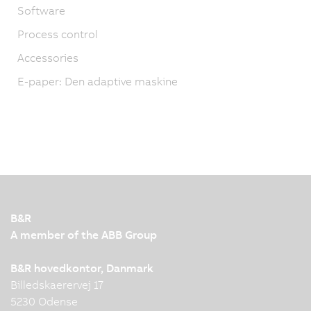
Software
Process control
Accessories
E-paper: Den adaptive maskine
B&R
A member of the ABB Group
B&R hovedkontor, Danmark
Billedskaerervej 17
5230 Odense